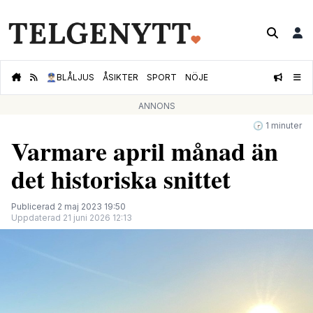
👮🏻‍♂️
BLÅLJUS
ÅSIKTER
SPORT
NÖJE
ANNONS
🕝 1 minuter
Varmare april månad än
det historiska snittet
Publicerad 2 maj 2023 19:50
Uppdaterad 21 juni 2026 12:13