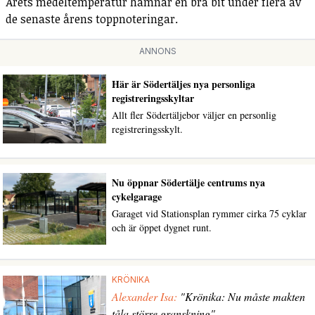
Årets medeltemperatur hamnar en bra bit under flera av
de senaste årens toppnoteringar.
ANNONS
Här är Södertäljes nya personliga
registreringsskyltar
Allt fler Södertäljebor väljer en personlig
registreringsskylt.
Nu öppnar Södertälje centrums nya
cykelgarage
Garaget vid Stationsplan rymmer cirka 75 cyklar
och är öppet dygnet runt.
KRÖNIKA
Alexander Isa:
"Krönika: Nu måste makten
tåla större granskning"