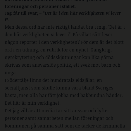
föreningar och personer istället.
Jag får till svar; – ”
Det är i den här verkligheten vi lever
i
”.
Men dessa ord har inte riktigt landat bra i mig, ”Det är i
den här verkligheten vi lever i”. På vilket sätt lever
någon reporter i den verkligheten? För dem är det blott
ord i en tidning, en rubrik för en nyhet. Gängkrig,
nyrekrytering och dödsskjutningar kan lika gärna
skrivas som ansvarslös politik, ett svek mot barn och
unga.
I Södertälje finns det hundratals eldsjälar, en
socialtjänst som skulle kunna vara bland Sveriges
bästa, men alla har fått jobba med bakbundna händer.
Det här är min verklighet.
Det jag vill är att media tar sitt ansvar och lyfter
personer samt samarbeten mellan föreningar och
kommunen på samma sätt som de täcker de kriminella