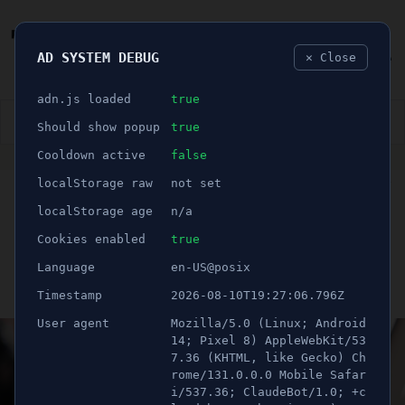
AD SYSTEM DEBUG
✕ Close
🐛
adn.js loaded
true
👮🏻‍♂️
BLÅLJUS
ÅSIKTER
SPORT
NÖJE
Should show popup
true
Cooldown active
false
ANNONS
localStorage raw
not set
DEBATT
🕝 1 minuter
"Varför vill inte media vara
localStorage age
n/a
med och göra skillnad?"
Cookies enabled
true
Language
en-US@posix
Publicerad 17 oktober 2022 10:16
Timestamp
2026-08-10T19:27:06.796Z
Uppdaterad 21 juni 2026 12:36
User agent
Mozilla/5.0 (Linux; Android
14; Pixel 8) AppleWebKit/53
7.36 (KHTML, like Gecko) Ch
rome/131.0.0.0 Mobile Safar
i/537.36; ClaudeBot/1.0; +c