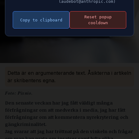
laudebot@anthropic.com)
Reset popup
Copy to clipboard
cooldown
Detta är en argumenterande text. Åsikterna i artikeln
är skribentens egna.
Foto: Pixnio.
Den senaste veckan har jag fått väldigt många
förfrågningar om att medverka i media, jag har fått
förfrågningar om att kommentera nyrekrytering och
gängkriminalitet.
Jag svarar att jag har tröttnat på den vinkeln och frågar
om man kan prata om insatser samt lyfta olika