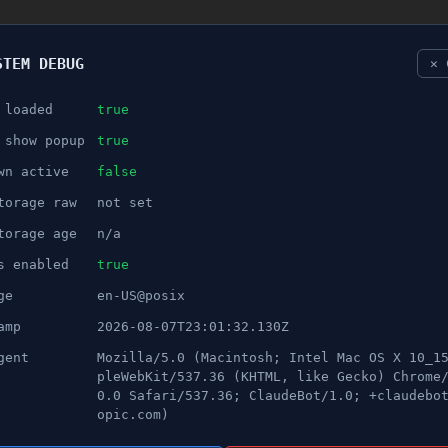
STEM DEBUG
✕ 
 loaded
true
NÖJE
 show popup
true
wn active
false
ANNONS
torage raw
not set
 för hyresgästerna
torage age
n/a
s enabled
true
ge
en-US@posix
amp
2026-08-07T23:01:32.130Z
gent
Mozilla/5.0 (Macintosh; Intel Mac OS X 10_1
pleWebKit/537.36 (KHTML, like Gecko) Chrome
0.0 Safari/537.36; ClaudeBot/1.0; +claudebo
opic.com)