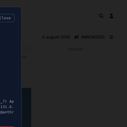
Close
8 augusti 2026
ANNONSERA
ANNONS
🕝 1 minuter
5_7) Ap
/131.0.
t@anthr