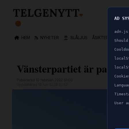
AD SY
🐛
adn.js
HEM
NYHETER
👮🏻‍♂️
BLÅLJUS
ÅSIKTER
SPORT
Should
Cooldo
localS
Vänsterpartiet är partiet
localS
Cookie
Publicerad 10 februari 2022 01:00
Uppdaterad 16 juni 2026 22:52
Langua
Timest
User a