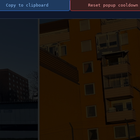
Copy to clipboard
Reset popup cooldown