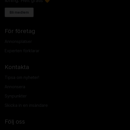
löning. Helt gratis 🧡
Bli medlem
För företag
Annonsplatser
Experten förklarar
Kontakta
Tipsa om nyheter!
Annonsera
Synpunkter
Skicka in en insändare
Följ oss