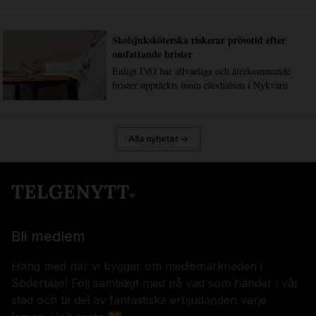
Skolsjuksköterska riskerar prövotid efter
omfattande brister
Enligt IVO har allvarliga och återkommande
brister upptäckts inom elevhälsan i Nykvarn.
Alla nyheter →
Bli medlem
Häng med när vi bygger om mediemarknaden i
Södertälje! Följ samtidigt med på vad som händer i vår
stad och ta del av fantastiska erbjudanden varje