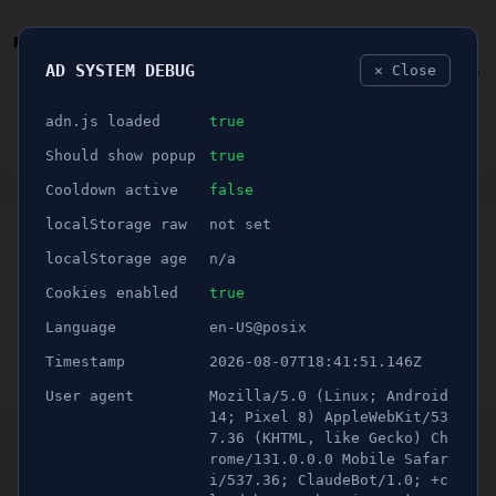
AD SYSTEM DEBUG
✕ Close
🐛
adn.js loaded
true
👮🏻‍♂️
BLÅLJUS
ÅSIKTER
SPORT
NÖJE
Should show popup
true
Cooldown active
false
ANNONS
localStorage raw
not set
🕝 1 minuter
Vädervarning "Väntas
localStorage age
n/a
överstiga 30 grader"
Cookies enabled
true
Language
en-US@posix
Publicerad 17 juni 2021 02:00
Timestamp
2026-08-07T18:41:51.146Z
Uppdaterad 16 juni 2026 23:27
User agent
Mozilla/5.0 (Linux; Android
Idag, tidigt på morgonen, gick SMHI ut med
14; Pixel 8) AppleWebKit/53
7.36 (KHTML, like Gecko) Ch
vädervarningar i Sverige. Detta efter att nya
rome/131.0.0.0 Mobile Safar
prognoser som tyder på att risker för
i/537.36; ClaudeBot/1.0; +c