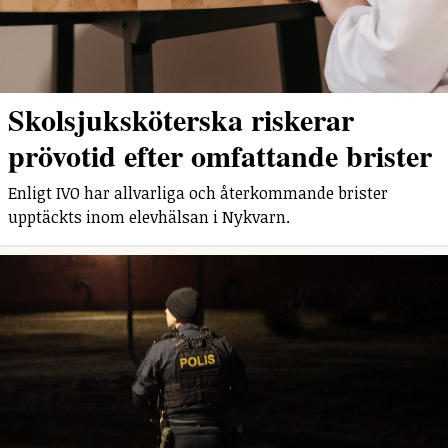
Skolsjuksköterska riskerar
prövotid efter omfattande brister
Enligt IVO har allvarliga och återkommande brister
upptäckts inom elevhälsan i Nykvarn.