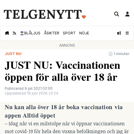
👮🏻‍♂️
BLÅLJUS
ÅSIKTER
SPORT
NÖJE
ANNONS
JUST NU
🕝 1 minuter
JUST NU: Vaccinationen
öppen för alla över 18 år
Publicerad 9 juli 2021 02:00
Uppdaterad 16 juni 2026 23:24
Nu kan alla över 18 år boka vaccination via
appen Alltid öppet
– Idag når vi en milstolpe när vi öppnar vaccinationen
mot covid-19 för hela den vuxna befolkningen och jag är