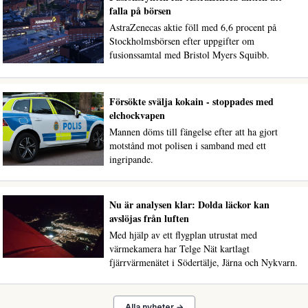
falla på börsen
AstraZenecas aktie föll med 6,6 procent på
Stockholmsbörsen efter uppgifter om
fusionssamtal med Bristol Myers Squibb.
Försökte svälja kokain - stoppades med
elchockvapen
Mannen döms till fängelse efter att ha gjort
motstånd mot polisen i samband med ett
ingripande.
Nu är analysen klar: Dolda läckor kan
avslöjas från luften
Med hjälp av ett flygplan utrustat med
värmekamera har Telge Nät kartlagt
fjärrvärmenätet i Södertälje, Järna och Nykvarn.
Alla nyheter →