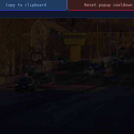
Copy to clipboard
Reset popup cooldown