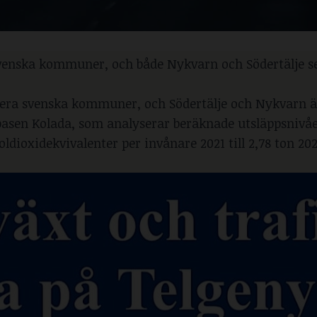
venska kommuner, och både Nykvarn och Södertälje s
lera svenska kommuner, och Södertälje och Nykvarn ä
abasen Kolada, som analyserar beräknade utsläppsnivåe
ldioxidekvivalenter per invånare 2021 till 2,78 ton 202