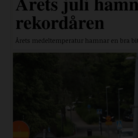
Årets juli hamn
rekordåren
Årets medeltemperatur hamnar en bra bit 