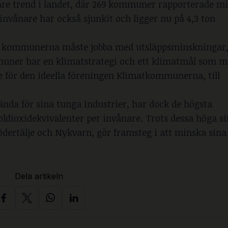
dare trend i landet, där 269 kommuner rapporterade m
 invånare har också sjunkit och ligger nu på 4,3 ton
 att kommunerna måste jobba med utsläppsminskningar,
uner har en klimatstrategi och ett klimatmål som m
e för den ideella föreningen Klimatkommunerna, till
da för sina tunga industrier, har dock de högsta
ldioxidekvivalenter per invånare. Trots dessa höga sif
ödertälje och Nykvarn, gör framsteg i att minska sina
Dela artikeln