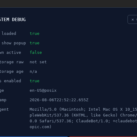
STEM DEBUG
✕ 
 loaded
true
NÖJE
 show popup
true
wn active
false
ANNONS
torage raw
not set
ertälje och Nykvarn
torage age
n/a
s enabled
true
ge
en-US@posix
amp
2026-08-06T22:52:22.655Z
gent
Mozilla/5.0 (Macintosh; Intel Mac OS X 10_1
pleWebKit/537.36 (KHTML, like Gecko) Chrome
0.0 Safari/537.36; ClaudeBot/1.0; +claudebo
opic.com)