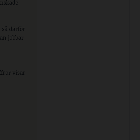
inskade
 så därför
an jobbar
fror visar