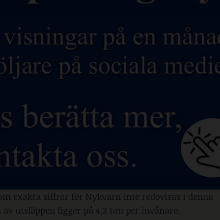
om exakta siffror för Nykvarn inte redovisas i denna
v utsläppen ligger på 4,3 ton per invånare.