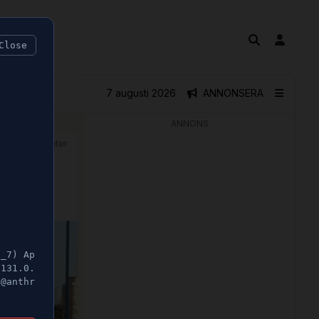
Close
7 augusti 2026
ANNONSERA
ANNONS
🕝 1 minuter
5_7) Ap
/131.0.
t@anthr