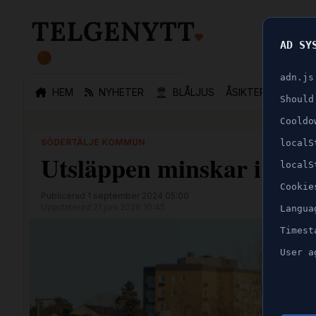
AD SY
🐛
adn.js
HEM
NYHETER
👮🏻‍♂️
BLÅLJUS
ÅSIKTER
SPORT
Should
Cooldo
SÖDERTÄLJE KOMMUN
localS
Utsläppen minskar i Söd
localS
Cookie
Publicerad 1 september 2024 05:00
Uppdaterad 21 juni 2026 10:45
Langua
Timest
User a