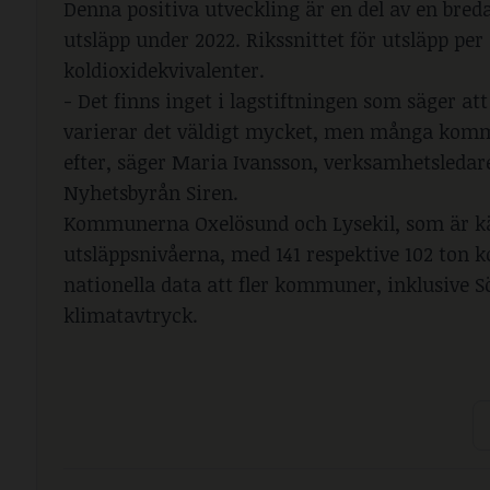
Denna positiva utveckling är en del av en bre
utsläpp under 2022. Rikssnittet för utsläpp per
koldioxidekvivalenter.
- Det finns inget i lagstiftningen som säger
varierar det väldigt mycket, men många komm
efter, säger Maria Ivansson, verksamhetsledar
Nyhetsbyrån Siren.
Kommunerna Oxelösund och Lysekil, som är kän
utsläppsnivåerna, med 141 respektive 102 ton ko
nationella data att fler kommuner, inklusive S
klimatavtryck.