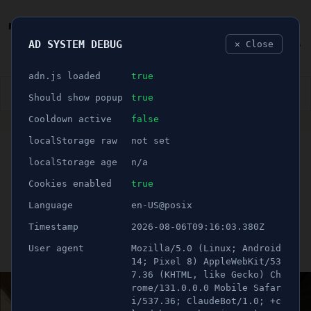
AD SYSTEM DEBUG
✕ Close
🐛
adn.js loaded
true
👮🏻‍♂️
BLÅLJUS
ÅSIKTER
SPORT
NÖJE
Should show popup
true
Cooldown active
false
ANNONS
localStorage raw
not set
🕝 1 minuter
Utforskar framtidens
localStorage age
n/a
matförsörjning vid kris
Cookies enabled
true
Language
en-US@posix
och krig
Timestamp
2026-08-06T09:16:03.380Z
User agent
Mozilla/5.0 (Linux; Android
Publicerad 25 oktober 2024 05:00
Uppdaterad 21 juni 2026 10:26
14; Pixel 8) AppleWebKit/53
7.36 (KHTML, like Gecko) Ch
rome/131.0.0.0 Mobile Safar
i/537.36; ClaudeBot/1.0; +c