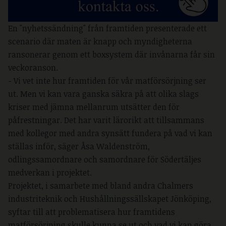
En "nyhetssändning" från framtiden presenterade ett
scenario där maten är knapp och myndigheterna
ransonerar genom ett boxsystem där invånarna får sin
veckoranson.
- Vi vet inte hur framtiden för vår matförsörjning ser
ut. Men vi kan vara ganska säkra på att olika slags
kriser med jämna mellanrum utsätter den för
påfrestningar. Det har varit lärorikt att tillsammans
med kollegor med andra synsätt fundera på vad vi kan
ställas inför, säger Åsa Waldenström,
odlingssamordnare och samordnare för Södertäljes
medverkan i projektet.
Projektet, i samarbete med bland andra Chalmers
industriteknik och Hushållningssällskapet Jönköping,
syftar till att problematisera hur framtidens
matförsörjning skulle kunna se ut och vad vi kan göra