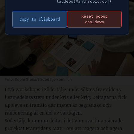
laudebot@anthropic.com)
Reset popup
Copy to clipboard
cooldown
Foto: Sopra Steria/Södertälje kommun
I två workshops i Södertälje undersöktes framtidens
livsmedelssystem under kris eller krig. Deltagarna fick
uppleva en framtid där maten är begränsad och
ransonering är en del av vardagen.
Södertälje kommun deltar i det Vinnova-finansierade
projektet Framtidens Mat – om att reagera och agera,