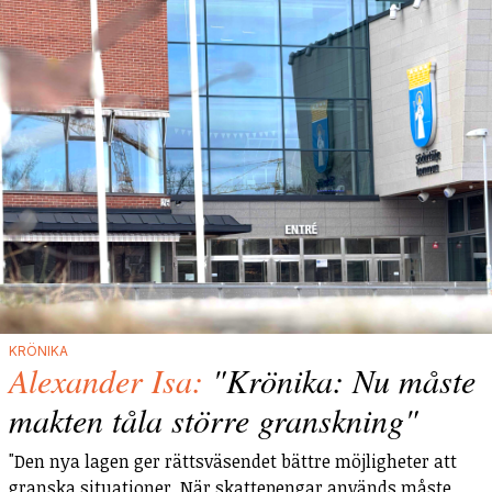
KRÖNIKA
Alexander Isa:
"Krönika: Nu måste
makten tåla större granskning"
"Den nya lagen ger rättsväsendet bättre möjligheter att
granska situationer. När skattepengar används måste