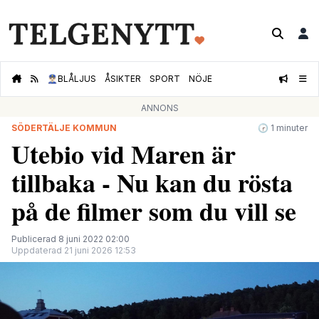
👮🏻‍♂️
BLÅLJUS
ÅSIKTER
SPORT
NÖJE
ANNONS
SÖDERTÄLJE KOMMUN
🕝 1 minuter
Utebio vid Maren är
tillbaka - Nu kan du rösta
på de filmer som du vill se
Publicerad 8 juni 2022 02:00
Uppdaterad 21 juni 2026 12:53