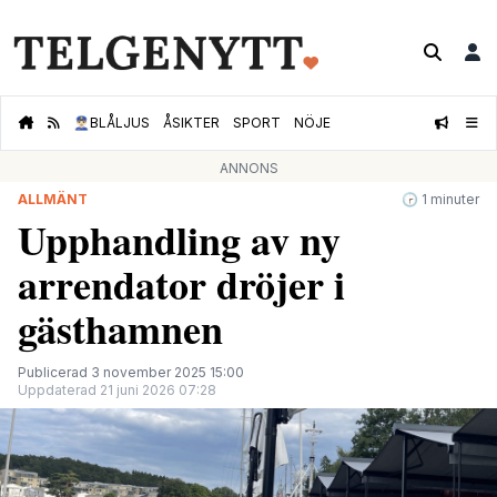
👮🏻‍♂️
BLÅLJUS
ÅSIKTER
SPORT
NÖJE
ANNONS
ALLMÄNT
🕝 1 minuter
Upphandling av ny
arrendator dröjer i
gästhamnen
Publicerad 3 november 2025 15:00
Uppdaterad 21 juni 2026 07:28