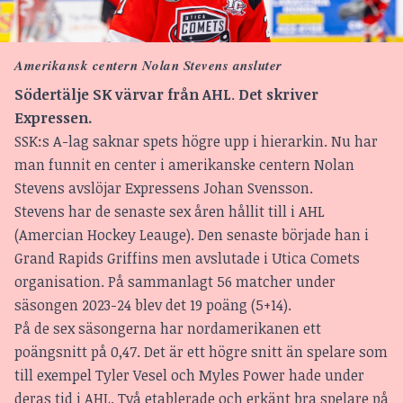
Amerikansk centern Nolan Stevens ansluter
Södertälje SK värvar från AHL
.
Det skriver
Expressen.
SSK:s A-lag saknar spets högre upp i hierarkin. Nu har
man funnit en center i amerikanske centern Nolan
Stevens
avslöjar Expressens Johan Svensson
.
Stevens har de senaste sex åren hållit till i AHL
(Amercian Hockey Leauge). Den senaste började han i
Grand Rapids Griffins men avslutade i Utica Comets
organisation. På sammanlagt 56 matcher under
säsongen 2023-24 blev det 19 poäng (5+14).
På de sex säsongerna har nordamerikanen ett
poängsnitt på 0,47. Det är ett högre snitt än spelare som
till exempel Tyler Vesel och Myles Power hade under
deras tid i AHL. Två etablerade och erkänt bra spelare på