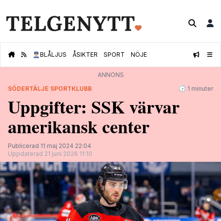
👮🏻‍♂️
BLÅLJUS
ÅSIKTER
SPORT
NÖJE
ANNONS
SÖDERTÄLJE SPORTKLUBB
🕝 1 minuter
Uppgifter: SSK värvar
amerikansk center
Publicerad 11 maj 2024 22:04
Uppdaterad 21 juni 2026 11:10