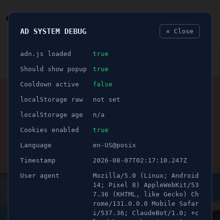
AD SYSTEM DEBUG
✕ Close
🐛
adn.js loaded
true
👮🏻‍♂️
BLÅLJUS
ÅSIKTER
SPORT
NÖJE
Should show popup
true
Cooldown active
false
ANNONS
localStorage raw
not set
SÖDERTÄLJE SPORTKLUBB
🕝 1 minuter
UPPGIFTER: SSK har
localStorage age
n/a
hittat sin spetscenter
Cookies enabled
true
Language
en-US@posix
Publicerad 18 juni 2025 05:00
Timestamp
2026-08-07T02:17:10.247Z
Uppdaterad 21 juni 2026 08:56
User agent
Mozilla/5.0 (Linux; Android
14; Pixel 8) AppleWebKit/53
7.36 (KHTML, like Gecko) Ch
rome/131.0.0.0 Mobile Safar
i/537.36; ClaudeBot/1.0; +c