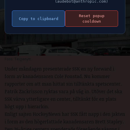
laudebot@anthropic.com)
Reset popup
Copy to clipboard
cooldown
Foto: Telgenytt.
Under måndagen presenterade SSK en ny forward i
form av kanadensaren Cole Fonstad. Nu kommer
rapporter om att man hittat sin tilltänkta spetscenter.
Patrik Zackrisson ryktas vara på väg in. Utöver det ska
SSK värva ytterligare en center, tilltänkt för en plats
högt upp i hierarkin.
Enligt sajten HockeyNews
har SSK fått napp i den jakten
i form av den högerfattade kanadensaren Brett Stapley.
Den 26-årige centern spenderade föregående säsong i