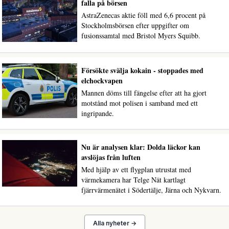
falla på börsen
AstraZenecas aktie föll med 6,6 procent på
Stockholmsbörsen efter uppgifter om
fusionssamtal med Bristol Myers Squibb.
Försökte svälja kokain - stoppades med
elchockvapen
Mannen döms till fängelse efter att ha gjort
motstånd mot polisen i samband med ett
ingripande.
Nu är analysen klar: Dolda läckor kan
avslöjas från luften
Med hjälp av ett flygplan utrustat med
värmekamera har Telge Nät kartlagt
fjärrvärmenätet i Södertälje, Järna och Nykvarn.
Alla nyheter →