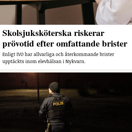
Skolsjuksköterska riskerar
prövotid efter omfattande brister
Enligt IVO har allvarliga och återkommande brister
upptäckts inom elevhälsan i Nykvarn.