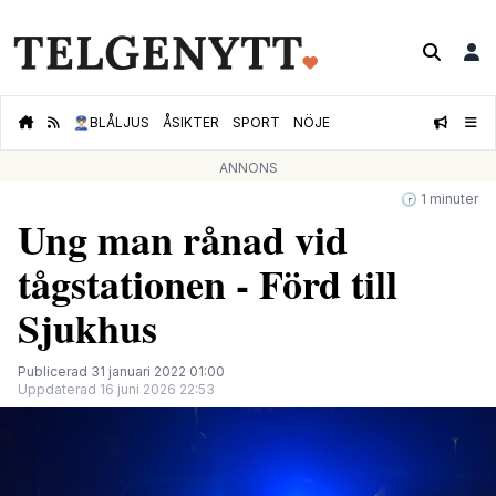
👮🏻‍♂️
BLÅLJUS
ÅSIKTER
SPORT
NÖJE
ANNONS
🕝 1 minuter
Ung man rånad vid
tågstationen - Förd till
Sjukhus
Publicerad 31 januari 2022 01:00
Uppdaterad 16 juni 2026 22:53