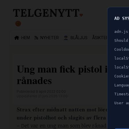
AD SY
🐛
adn.js
HEM
NYHETER
👮🏻‍♂️
BLÅLJUS
ÅSIKTER
SPORT
Should
Cooldo
localS
Ung man fick pistol intr
localS
rånades
Cookie
Langua
Publicerad 9 april 2022 02:00
Timest
Uppdaterad 21 juni 2026 13:00
User a
Strax efter midnatt natten mot lördag tillka
under pistolhot och slagits av flera persone
– Det var en ung man som blev rånad på sina t