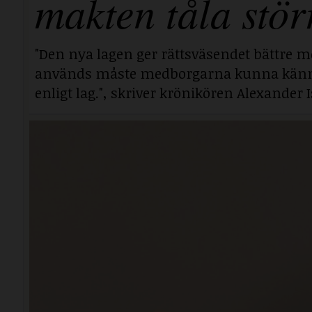
makten tåla stör
"Den nya lagen ger rättsväsendet bättre mö
används måste medborgarna kunna känna si
enligt lag.", skriver krönikören Alexander I