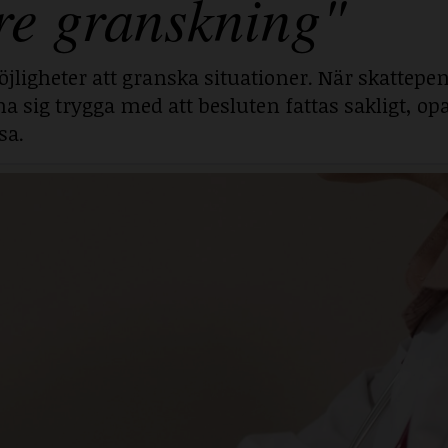
re granskning"
jligheter att granska situationer. När skattepe
g trygga med att besluten fattas sakligt, opa
sa.