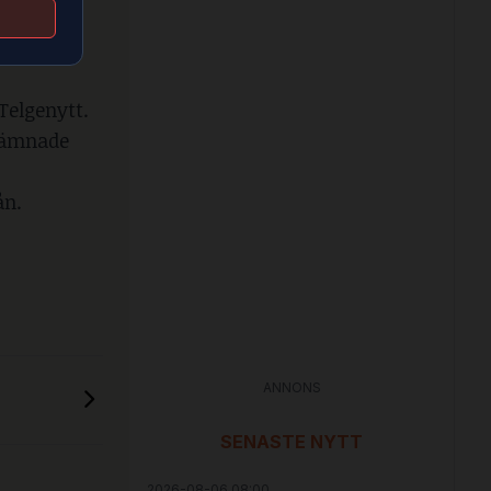
nnen i
 Telgenytt.
lämnade
ån.
ANNONS
SENASTE NYTT
2026-08-06 08:00