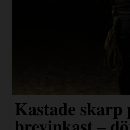
Kastade skarp
brevinkast – dö