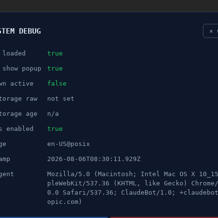
STEM DEBUG
✕ 
 loaded
true
NÖJE
 show popup
true
wn active
false
ANNONS
torage raw
not set
yckt i munnen - Misshandlades
torage age
n/a
s enabled
true
ge
en-US@posix
amp
2026-08-06T08:30:11.929Z
gent
Mozilla/5.0 (Macintosh; Intel Mac OS X 10_1
llades polisen till Brunnsäng efter att ung man bl
pleWebKit/537.36 (KHTML, like Gecko) Chrome
0.0 Safari/537.36; ClaudeBot/1.0; +claudebo
r.
opic.com)
illhörigheter utomhus. Han blev av med kläder och til