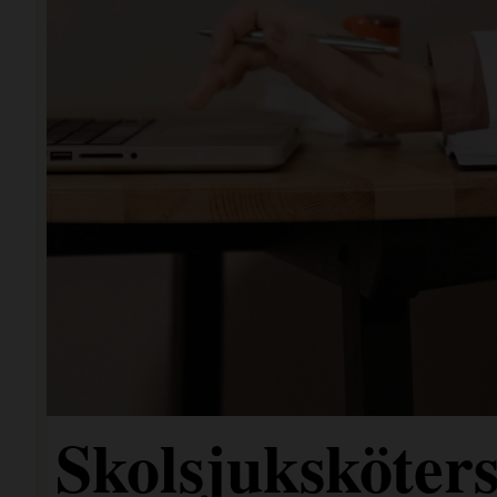
Skolsjuksköters