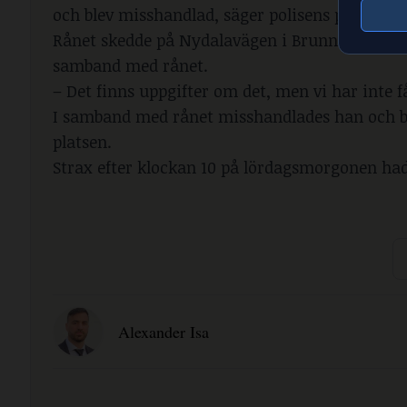
och blev misshandlad, säger polisens presstales
Rånet skedde på Nydalavägen i Brunnsäng vid 0
samband med rånet.
– Det finns uppgifter om det, men vi har inte få
I samband med rånet misshandlades han och b
platsen.
Strax efter klockan 10 på lördagsmorgonen had
Alexander Isa