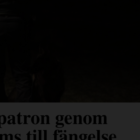
 patron genom
ms till fängelse