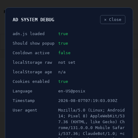
AD SYSTEM DEBUG
✕ Close
🐛
adn.js loaded
true
👮🏻‍♂️
BLÅLJUS
ÅSIKTER
SPORT
NÖJE
Should show popup
true
Cooldown active
false
ANNONS
localStorage raw
not set
🕝 1 minuter
Två män avled efter
localStorage age
n/a
Salemolyckan
Cookies enabled
true
Language
en-US@posix
Publicerad 17 augusti 2021 02:00
Timestamp
2026-08-07T07:19:03.030Z
Uppdaterad 16 juni 2026 23:18
User agent
Mozilla/5.0 (Linux; Android
Tidigt på måndagen inträffade en allvarlig
14; Pixel 8) AppleWebKit/53
7.36 (KHTML, like Gecko) Ch
olycka på E4 i höjd med Salem som Telgenytt
rome/131.0.0.0 Mobile Safar
tidigare rapporterat.
i/537.36; ClaudeBot/1.0; +c