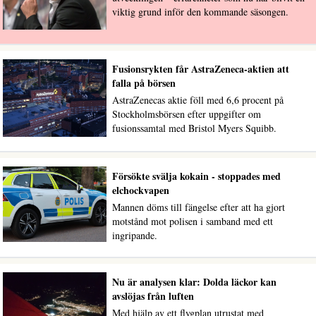
viktig grund inför den kommande säsongen.
Fusionsrykten får AstraZeneca-aktien att
falla på börsen
AstraZenecas aktie föll med 6,6 procent på
Stockholmsbörsen efter uppgifter om
fusionssamtal med Bristol Myers Squibb.
Försökte svälja kokain - stoppades med
elchockvapen
Mannen döms till fängelse efter att ha gjort
motstånd mot polisen i samband med ett
ingripande.
Nu är analysen klar: Dolda läckor kan
avslöjas från luften
Med hjälp av ett flygplan utrustat med