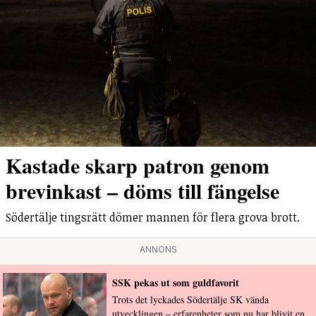
Kastade skarp patron genom
brevinkast – döms till fängelse
Södertälje tingsrätt dömer mannen för flera grova brott.
ANNONS
SSK pekas ut som guldfavorit
Trots det lyckades Södertälje SK vända
utvecklingen – erfarenheter som nu har blivit en