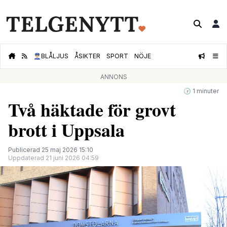
👮🏻‍♂️
BLÅLJUS
ÅSIKTER
SPORT
NÖJE
ANNONS
🕝 1 minuter
Två häktade för grovt
brott i Uppsala
Publicerad 25 maj 2026 15:10
Uppdaterad 21 juni 2026 04:59