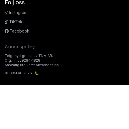
Följ oss
Instagram
TikTok
Facebook
Annonspolicy
Telgenytt ges ut av TNM AB.
Org. nr: 559284-1828
Ansvarig utgivare: Alexander Isa
© TNM AB 2026.
🐛