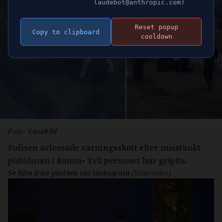
laudebot@anthropic.com)
Reset popup
Copy to clipboard
cooldown
Foto: Läsabild
Polisen avlossade varningsskott efter misstänkt
pistolman i Ronna• Två personer har gripits.
Se film från platsen via Instagram
(läsarvideo)