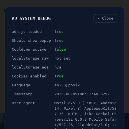
AD SYSTEM DEBUG
✕ Close
🐛
adn.js loaded
true
👮🏻‍♂️
BLÅLJUS
ÅSIKTER
SPORT
NÖJE
Should show popup
true
Cooldown active
false
ANNONS
localStorage raw
not set
🕝 1 minuter
TV/BILDEXTRA: Här
localStorage age
n/a
grips misstänkta
Cookies enabled
true
Language
en-US@posix
pistolmannen
Timestamp
2026-08-09T08:11:48.629Z
User agent
Mozilla/5.0 (Linux; Android
Publicerad 27 april 2024 01:06
Uppdaterad 21 juni 2026 11:13
14; Pixel 8) AppleWebKit/53
7.36 (KHTML, like Gecko) Ch
rome/131.0.0.0 Mobile Safar
i/537.36; ClaudeBot/1.0; +c