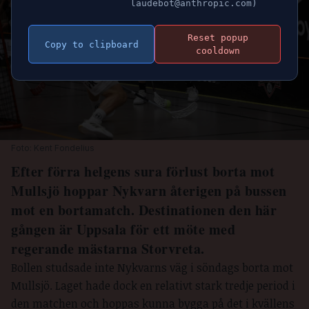
laudebot@anthropic.com)
Reset popup
Copy to clipboard
cooldown
Foto: Kent Fondelius
Efter förra helgens sura förlust borta mot
Mullsjö hoppar Nykvarn återigen på bussen
mot en bortamatch. Destinationen den här
gången är Uppsala för ett möte med
regerande mästarna Storvreta.
Bollen studsade inte Nykvarns väg i söndags borta mot
Mullsjö. Laget hade dock en relativt stark tredje period i
den matchen och hoppas kunna bygga på det i kvällens