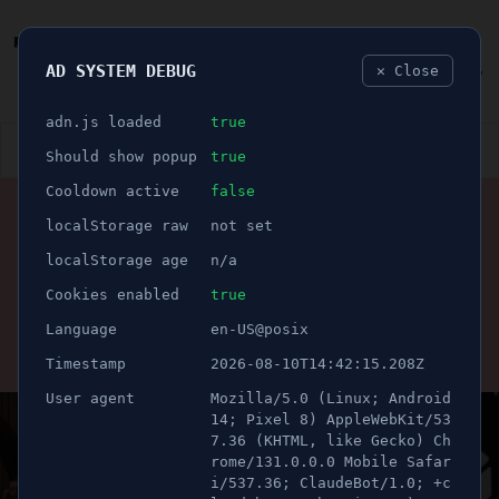
AD SYSTEM DEBUG
✕ Close
🐛
adn.js loaded
true
👮🏻‍♂️
BLÅLJUS
ÅSIKTER
SPORT
NÖJE
Should show popup
true
Cooldown active
false
ANNONS
localStorage raw
not set
🕝 1 minuter
Tufft test väntar för
localStorage age
n/a
Nykvarn
Cookies enabled
true
Language
en-US@posix
Publicerad 1 november 2024 16:51
Timestamp
2026-08-10T14:42:15.208Z
Uppdaterad 21 juni 2026 10:23
User agent
Mozilla/5.0 (Linux; Android
14; Pixel 8) AppleWebKit/53
7.36 (KHTML, like Gecko) Ch
rome/131.0.0.0 Mobile Safar
i/537.36; ClaudeBot/1.0; +c