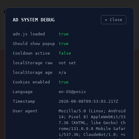
AD SYSTEM DEBUG
✕ Close
🐛
adn.js loaded
true
👮🏻‍♂️
BLÅLJUS
ÅSIKTER
SPORT
NÖJE
Should show popup
true
Cooldown active
false
ANNONS
localStorage raw
not set
SPORT
🕝 2 minuter
Tredje raka segern och
localStorage age
n/a
serieledning för Nykvarn -
Cookies enabled
true
Language
en-US@posix
“Vi är där vi hör hemma”
Timestamp
2026-08-08T09:53:03.217Z
User agent
Mozilla/5.0 (Linux; Android
Publicerad 3 oktober 2021 02:00
Uppdaterad 16 juni 2026 23:10
14; Pixel 8) AppleWebKit/53
7.36 (KHTML, like Gecko) Ch
Bild/Foto: RG Foto-Media.
rome/131.0.0.0 Mobile Safar
i/537.36; ClaudeBot/1.0; +c