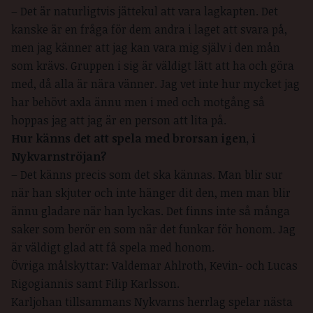
– Det är naturligtvis jättekul att vara lagkapten. Det
kanske är en fråga för dem andra i laget att svara på,
men jag känner att jag kan vara mig själv i den mån
som krävs. Gruppen i sig är väldigt lätt att ha och göra
med, då alla är nära vänner. Jag vet inte hur mycket jag
har behövt axla ännu men i med och motgång så
hoppas jag att jag är en person att lita på.
Hur känns det att spela med brorsan igen, i
Nykvarnströjan?
– Det känns precis som det ska kännas. Man blir sur
när han skjuter och inte hänger dit den, men man blir
ännu gladare när han lyckas. Det finns inte så många
saker som berör en som när det funkar för honom. Jag
är väldigt glad att få spela med honom.
Övriga målskyttar: Valdemar Ahlroth, Kevin- och Lucas
Rigogiannis samt Filip Karlsson.
Karljohan tillsammans Nykvarns herrlag spelar nästa