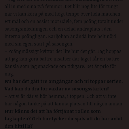
all in med sina två femmor. Det blir nog lite för tungt
när vi kan köra på med högt tempo över hela matchen.
Ett mål och en assist mot Gävle, fem poäng totalt under
säsongsinledningen och en delad andraplats i den
interna poängligan. Karljohan är ändå inte helt nöjd
med sin egen start på säsongen.
– Poängmässigt kvittar det lite hur det går. Jag hoppas
att jag kan göra bättre insatser där laget får en bättre
känsla som jag snackade om tidigare. Det är prio för
mig.
Nu har det gått tre omgångar och ni toppar serien.
Vad kan du dra för växlar av säsongsstarten?
– Att vi är där vi hör hemma, i toppen. Och att vi inte
har någon tanke på att lämna platsen till någon annan.
Hur känns det att ha förtjänat rollen som
lagkapten? Och hur tycker du själv att du har axlat
den hittills?