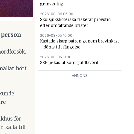
granskning
2026-08-06 05:00
Skolsjuksköterska riskerar prövotid
efter omfattande brister
n person
2026-08-05 16:00
Kastade skarp patron genom brevinkast
– döms till fängelse
mordförsök.
2026-08-05 11:30
SSK pekas ut som guldfavorit
mällar hört
ANNONS
 kunde
tre
ukhus för
 källa till