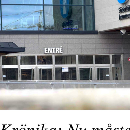
Krönika: Nu måst