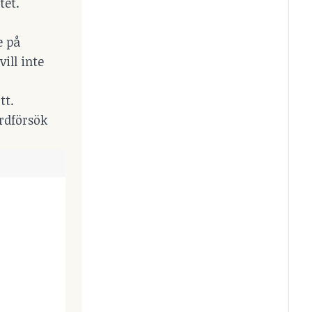
tet.
e på
ill inte
tt.
rdförsök