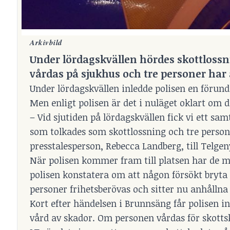
Arkivbild
Under lördagskvällen hördes skottlossni
vårdas på sjukhus och tre personer har 
Under lördagskvällen inledde polisen en förun
Men enligt polisen är det i nuläget oklart om 
– Vid sjutiden på lördagskvällen fick vi ett sa
som tolkades som skottlossning och tre persone
presstalesperson, Rebecca Landberg, till Telgen
När polisen kommer fram till platsen har de
polisen konstatera om att någon försökt bryta s
personer frihetsberövas och sitter nu anhållna 
Kort efter händelsen i Brunnsäng får polisen in
vård av skador. Om personen vårdas för skottska