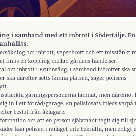
ng i samband med ett inbrott i Södertälje. E
anhållits.
dersökning om inbrott, vapenbrott och ett misstänkt 
det finns en koppling mellan gårdens händelser.
mtal om inbrott i Brunnsäng. I samband inbrottet ska s
r ska därefter setts lämna platsen, säger polisens
ytt.
 misstänkta gärningspersonerna lämnat, men däremot
ig in i ett förråd/garage. En polisinsats inleds varpå 
efter beslut från åklagare.
formation om att en person självmant tagit sig till sj
dor kan polisen i nuläget inte bekräfta, men enligt en