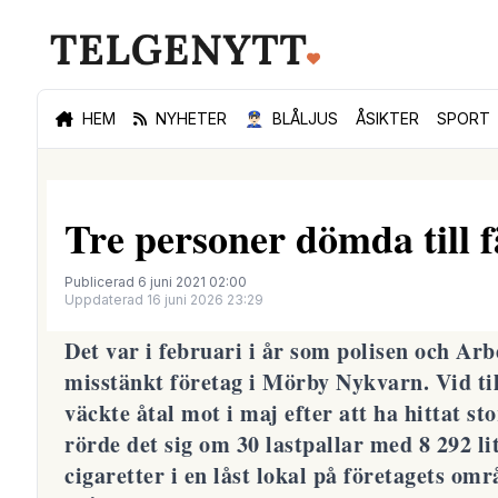
HEM
NYHETER
👮🏻‍♂️
BLÅLJUS
ÅSIKTER
SPORT
Tre personer dömda till fä
Publicerad 6 juni 2021 02:00
Uppdaterad 16 juni 2026 23:29
Det var i februari i år som polisen och Arb
misstänkt företag i Mörby Nykvarn. Vid til
väckte åtal mot i maj efter att ha hittat s
rörde det sig om 30 lastpallar med 8 292 lit
cigaretter i en låst lokal på företagets områ