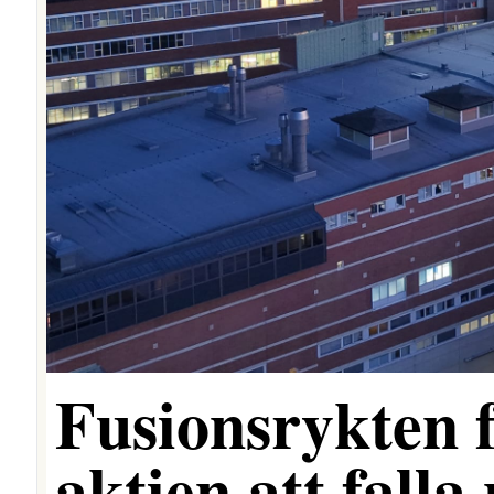
Fusionsrykten 
aktien att falla