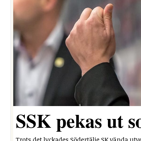
SSK pekas ut s
Trots det lyckades Södertälje SK vända utv