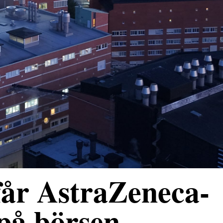
får AstraZeneca-
 på börsen