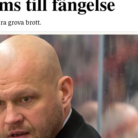
ms till fängelse
ra grova brott.