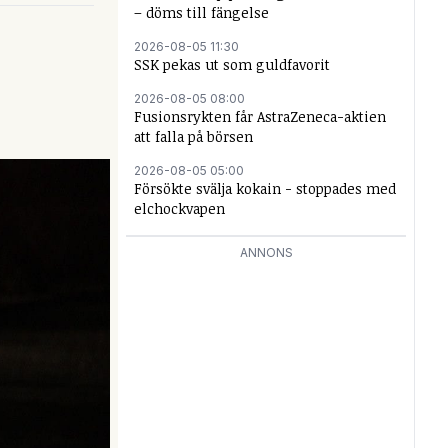
– döms till fängelse
2026-08-05 11:30
SSK pekas ut som guldfavorit
2026-08-05 08:00
Fusionsrykten får AstraZeneca-aktien
att falla på börsen
2026-08-05 05:00
Försökte svälja kokain - stoppades med
elchockvapen
ANNONS