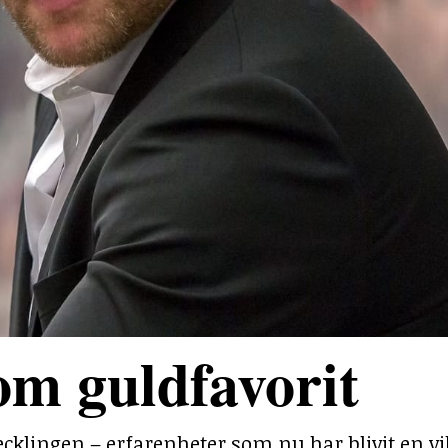
om guldfavorit
ecklingen – erfarenheter som nu har blivit en v