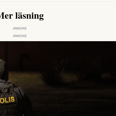
Mer läsning
ANNONS
ANNONS