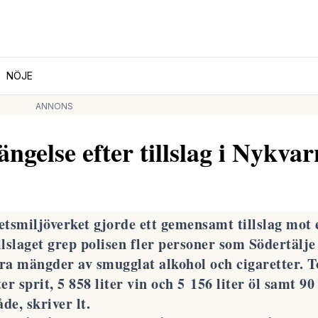
NÖJE
ANNONS
ngelse efter tillslag i Nykvar
etsmiljöverket gjorde ett gemensamt tillslag mot 
lslaget grep polisen fler personer som Södertälje 
tora mängder av smugglat alkohol och cigaretter. T
er sprit, 5 858 liter vin och 5 156 liter öl samt 90
de, skriver lt.