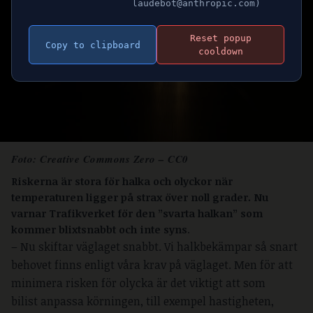
laudebot@anthropic.com)
Reset popup
Copy to clipboard
cooldown
Foto:
Creative Commons Zero – CC0
Riskerna är stora för halka och olyckor när
temperaturen ligger på strax över noll grader.
Nu
varnar Trafikverket för den ”svarta halkan” som
kommer blixtsnabbt och inte syns
.
– Nu skiftar väglaget snabbt. Vi halkbekämpar så snart
behovet finns enligt våra krav på väglaget. Men för att
minimera risken för olycka är det viktigt att som
bilist anpassa körningen, till exempel hastigheten,