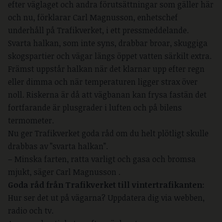
efter väglaget och andra förutsättningar som gäller här
och nu, förklarar Carl Magnusson, enhetschef
underhåll på Trafikverket, i ett pressmeddelande.
Svarta halkan, som inte syns, drabbar broar, skuggiga
skogspartier och vägar längs öppet vatten särkilt extra.
Främst uppstår halkan när det klarnar upp efter regn
eller dimma och när temperaturen ligger strax över
noll. Riskerna är då att vägbanan kan frysa fastän det
fortfarande är plusgrader i luften och på bilens
termometer.
Nu ger Trafikverket goda råd om du helt plötligt skulle
drabbas av ”svarta halkan”.
– Minska farten, ratta varligt och gasa och bromsa
mjukt, säger Carl Magnusson .
Goda råd från Trafikverket till vintertrafikanten
:
Hur ser det ut på vägarna? Uppdatera dig via webben,
radio och tv.