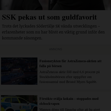
SSK pekas ut som guldfavorit
Trots det lyckades Södertälje SK vända utvecklingen –
erfarenheter som nu har blivit en viktig grund inför den
kommande säsongen.
ANNONS
Fusionsrykten får AstraZeneca-aktien att
falla på börsen
AstraZenecas aktie föll med 6,6 procent på
Stockholmsbörsen efter uppgifter om
fusionssamtal med Bristol Myers Squibb.
Försökte svälja kokain - stoppades med
elchockvapen
Mannen döms till fängelse efter att ha gjort