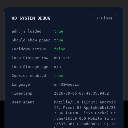
AD SYSTEM DEBUG
✕ Close
🐛
adn.js loaded
true
👮🏻‍♂️
BLÅLJUS
ÅSIKTER
SPORT
NÖJE
Should show popup
true
Cooldown active
false
ANNONS
localStorage raw
not set
🕝 1 minuter
Trafikverket varnar: "Se
localStorage age
n/a
upp för svarta halkan"
Cookies enabled
true
Language
en-US@posix
Publicerad 17 november 2022 06:00
Timestamp
2026-08-06T08:49:35.945Z
Uppdaterad 21 juni 2026 12:32
User agent
Mozilla/5.0 (Linux; Android
14; Pixel 8) AppleWebKit/53
7.36 (KHTML, like Gecko) Ch
rome/131.0.0.0 Mobile Safar
i/537.36; ClaudeBot/1.0; +c