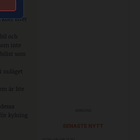
ron och
 köer efter
bil och
som inte
 bilist som
i nuläget
om är lite
 dessa
ANNONS
för kylning
SENASTE NYTT
2026-08-09 11:30