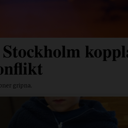
 Stockholm koppl
onflikt
soner gripna.