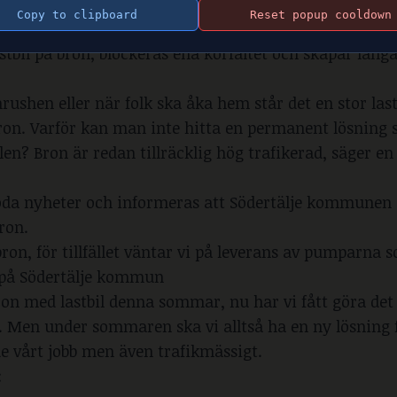
tt en broöppningen blir helt omöjlig.
Copy to clipboard
Reset popup cooldown
lt dit en lastbil, vars syfte är att hälla vatten över b
tbil på bron, blockeras ena körfältet och skapar långa
ushen eller när folk ska åka hem står det en stor last
fbron. Varför kan man inte hitta en permanent lösning 
len? Bron är redan tillräcklig hög trafikerad, säger en
oda nyheter och informeras att Södertälje kommunen 
ron.
on, för tillfället väntar vi på leverans av pumparna s
r på Södertälje kommun
bron med lastbil denna sommar, nu har vi fått göra det
 Men under sommaren ska vi alltså ha en ny lösning 
e vårt jobb men även trafikmässigt.
: