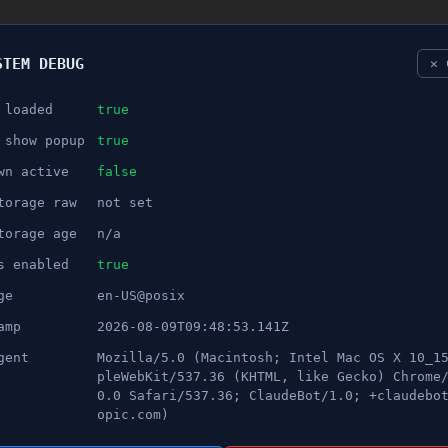
STEM DEBUG
✕ 
 loaded
true
NÖJE
 show popup
true
wn active
false
ANNONS
torage raw
not set
ron "Samma visa varje somm
torage age
n/a
s enabled
true
ge
en-US@posix
amp
2026-08-09T09:48:53.141Z
efterlängtade. Men dom varma somrarna och den
gent
Mozilla/5.0 (Macintosh; Intel Mac OS X 10_1
edför andra problem.
pleWebKit/537.36 (KHTML, like Gecko) Chrome
ma värmen och behöver därför kylas ner under varma
0.0 Safari/537.36; ClaudeBot/1.0; +claudebo
opic.com)
a att Mälarbron öppnas eftersom att stålklaffarna k