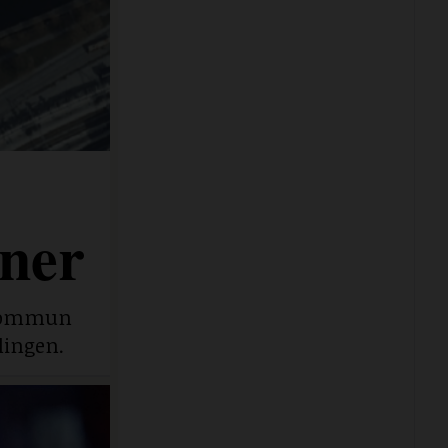
ner
e kommun
lingen.