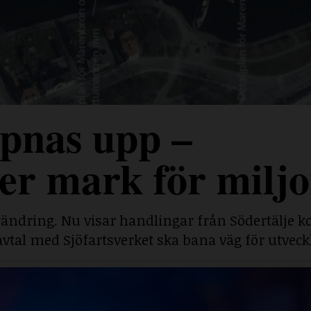
pnas upp –
r mark för miljo
rändring. Nu visar handlingar från Södertälj
savtal med Sjöfartsverket ska bana väg för utveck