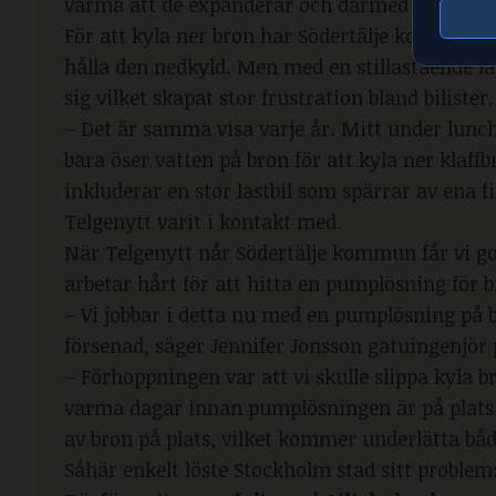
varma att de expanderar och därmed riskerar a
För att kyla ner bron har Södertälje kommun stäl
hålla den nedkyld. Men med en stillastående las
sig vilket skapat stor frustration bland bilister.
– Det är samma visa varje år. Mitt under lunchr
bara öser vatten på bron för att kyla ner klaf
inkluderar en stor lastbil som spärrar av ena fi
Telgenytt varit i kontakt med.
När Telgenytt når Södertälje kommun får vi g
arbetar hårt för att hitta en pumplösning för b
– Vi jobbar i detta nu med en pumplösning på br
försenad, säger Jennifer Jonsson gatuingenjö
– Förhoppningen var att vi skulle slippa kyla 
varma dagar innan pumplösningen är på plats.
av bron på plats, vilket kommer underlätta båd
Såhär enkelt löste Stockholm stad sitt problem