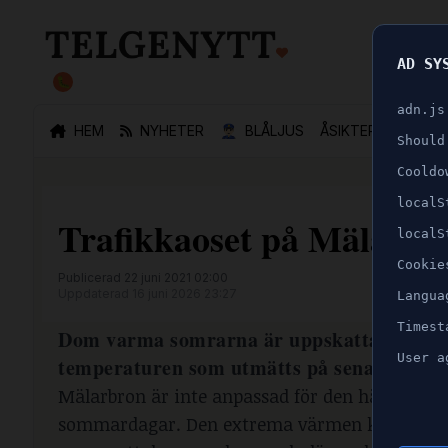
AD SY
🐛
adn.js
HEM
NYHETER
👮🏻‍♂️
BLÅLJUS
ÅSIKTER
SPORT
Should
Cooldo
localS
Trafikkaoset på Mälarb
localS
Cookie
Publicerad 22 juni 2021 02:00
Uppdaterad 16 juni 2026 23:27
Langua
Timest
Dom varma somrarna är uppskattade och 
User a
temperaturen som utmätts på senare år m
Mälarbron är inte anpassad för den här extre
sommardagar. Den extrema värmen kan förhindr