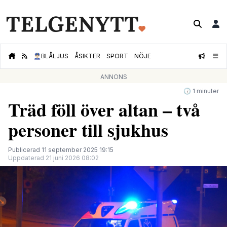
👮🏻‍♂️
BLÅLJUS
ÅSIKTER
SPORT
NÖJE
ANNONS
🕝 1 minuter
Träd föll över altan – två
personer till sjukhus
Publicerad 11 september 2025 19:15
Uppdaterad 21 juni 2026 08:02