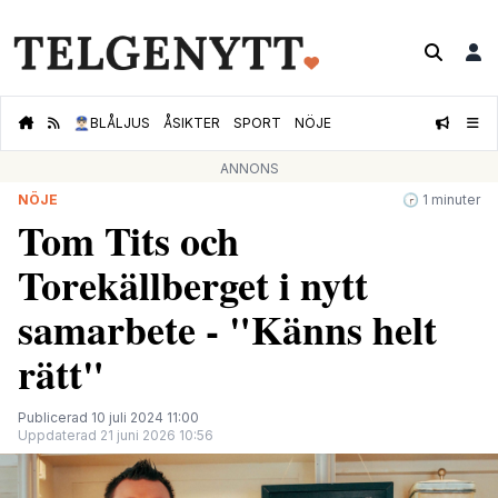
👮🏻‍♂️
BLÅLJUS
ÅSIKTER
SPORT
NÖJE
ANNONS
NÖJE
🕝 1 minuter
Tom Tits och
Torekällberget i nytt
samarbete - "Känns helt
rätt"
Publicerad 10 juli 2024 11:00
Uppdaterad 21 juni 2026 10:56