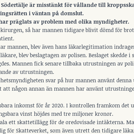
 Södertälje är misstänkt för vållande till kroppss
 tingsrätten i väntan på domslut.
har präglats av problem med olika myndigheter.
 kirurgen, så har mannen tidigare blivit dömd för brot
tient.
tar mannen, blev även hans läkarlegitimation indrag
äkare, blev beslagtagen av polisen. Beslaget skedde 
es. Mannen fick senare tillbaka utrustningen av poli
nde av utrustningen.
äkerhetsmyndigheten svar på hur mannen använt denna 
tt att någon annan än mannen har använt utrustning
ra inkomst för år 2020. I kontrollen framkom det u
ngsbara vinst höjdes med tre miljoner kronor.
la ett skattetillägg för de oredovisade intäkterna. 
lig för Skatteverket, som även utrett den tidigare läka