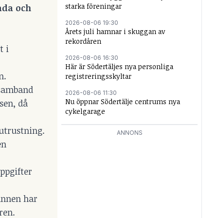
starka föreningar
kada och
2026-08-06 19:30
Årets juli hamnar i skuggan av
rekordåren
t i
2026-08-06 16:30
Här är Södertäljes nya personliga
en.
registreringsskyltar
i samband
2026-08-06 11:30
Nu öppnar Södertälje centrums nya
sen, då
cykelgarage
utrustning.
ANNONS
en
ppgifter
Mannen har
ren.