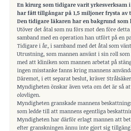
En kirurg som tidigare varit yrkesverksam i
har fått tillgångar på 1,5 miljoner frysta av
Den tidigare läkaren har en bakgrund som 
Utöver det åtal som nu förs mot den före detta
samband med en operation han utfört på en pa
Tidigare i år, i samband med det åtal som vän
Utrustning, som mannen använt i sin roll som l
med att kliniken som mannen arbetat på stängd
ingen misstanke fanns kring mannens använda
Däremot, i ett separat beslut, kräver Stråls
Myndigheten önskar även veta om det är så a
olovligen.
Myndigheten granskade mannens beskattningsba
som ledde till att mannens egentliga beskattni
Myndigheten har därför erlagt mannen att beta
efter granskningen ännu inte gjort sig tillgäng