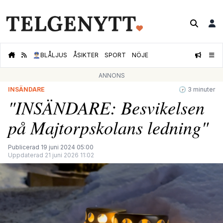
👮🏻‍♂️
BLÅLJUS
ÅSIKTER
SPORT
NÖJE
ANNONS
INSÄNDARE
🕝 3 minuter
"INSÄNDARE: Besvikelsen
på Majtorpskolans ledning"
Publicerad 19 juni 2024 05:00
Uppdaterad 21 juni 2026 11:02