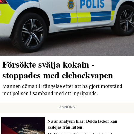
Försökte svälja kokain -
stoppades med elchockvapen
Mannen döms till fängelse efter att ha gjort motstånd
mot polisen i samband med ett ingripande.
ANNONS
Nu är analysen klar: Dolda läckor kan
avslöjas från luften