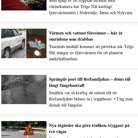
Med hjälp av ett flygplan utrustat med
värmekamera har Telge Nät kartlagt
fjärrvärmenätet i Södertälje, Järna och Nykvarn.
Värmen och vattnet försvinner – här är
områdena som drabbas
Tusentals hushåll kommer att påverkas när Telge
Nät stänger av fjärrvärmen för ett planerat
underhållsarbete.
Sprängde port till flerfamiljshus – döms till
långt fängelsestraff
Smällen var så kraftig att entrén till ett
flerfamiljshus blåstes in i trapphuset. • Ung man
dömds till fängelse
Nya åtgärder ska göra trafiken tryggare på
två vägar