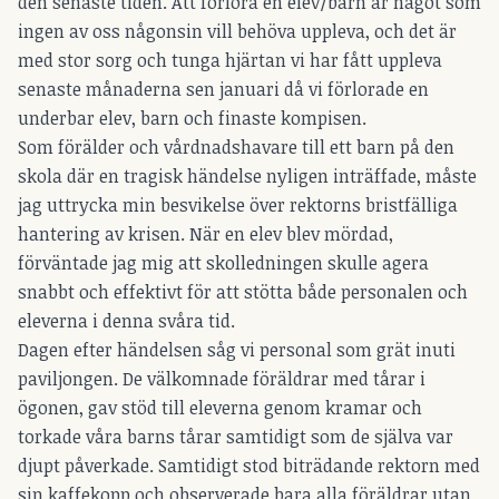
den senaste tiden. Att förlora en elev/barn är något som
ingen av oss någonsin vill behöva uppleva, och det är
med stor sorg och tunga hjärtan vi har fått uppleva
senaste månaderna sen januari då vi förlorade en
underbar elev, barn och finaste kompisen.
Som förälder och vårdnadshavare till ett barn på den
skola där en tragisk händelse nyligen inträffade, måste
jag uttrycka min besvikelse över rektorns bristfälliga
hantering av krisen. När en elev blev mördad,
förväntade jag mig att skolledningen skulle agera
snabbt och effektivt för att stötta både personalen och
eleverna i denna svåra tid.
Dagen efter händelsen såg vi personal som grät inuti
paviljongen. De välkomnade föräldrar med tårar i
ögonen, gav stöd till eleverna genom kramar och
torkade våra barns tårar samtidigt som de själva var
djupt påverkade. Samtidigt stod biträdande rektorn med
sin kaffekopp och observerade bara alla föräldrar utan