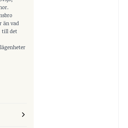
nor.
ånsbro
r än vad
till det
 lägenheter