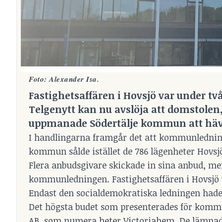
Foto: Alexander Isa.
Fastighetsaffären i Hovsjö var under två
Telgenytt kan nu avslöja att domstolen
uppmanade Södertälje kommun att häv
I handlingarna framgår det att kommunledning 
kommun sålde istället de 786 lägenheter Hovsjö 
Flera anbudsgivare skickade in sina anbud, me
kommunledningen. Fastighetsaffären i Hovsjö v
Endast den socialdemokratiska ledningen had
Det högsta budet som presenterades för kommu
AB, som numera heter Victoriahem. De lämnade 