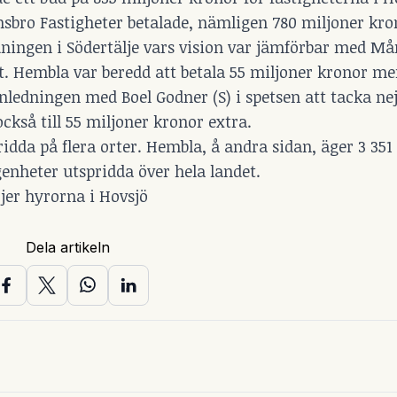
nsbro Fastigheter betalade, nämligen 780 miljoner kro
dningen i Södertälje vars vision var jämförbar med M
et. Hembla var beredd att betala 55 miljoner kronor me
dningen med Boel Godner (S) i spetsen att tacka nej 
kså till 55 miljoner kronor extra.
idda på flera orter. Hembla, å andra sidan, äger 3 351
genheter utspridda över hela landet.
jer hyrorna i Hovsjö
Dela artikeln