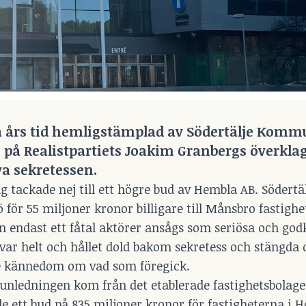
 års tid
hemligstämplad av Södertälje Komm
, på Realistpartiets Joakim Granbergs överkla
a sekretessen.
tackade nej till ett högre bud av Hembla AB. Södertäl
för 55 miljoner kronor billigare till Månsbro fastighe
n endast ett fåtal aktörer ansågs som seriösa och go
ar helt och hållet dold bakom sekretess och stängda 
e kännedom om vad som föregick.
nledningen kom från det etablerade fastighetsbolag
ett bud på 835 miljoner kronor för fastigheterna i H