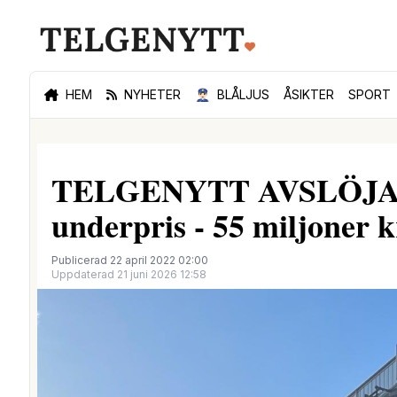
HEM
NYHETER
👮🏻‍♂️
BLÅLJUS
ÅSIKTER
SPORT
TELGENYTT AVSLÖJAR:
underpris - 55 miljoner k
Publicerad 22 april 2022 02:00
Uppdaterad 21 juni 2026 12:58