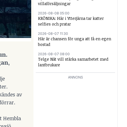
villaförsäljningar
2026-08-08 05:00
KRÖNIKA: Här i Ytterjärna tar katter
selfies och pratar
2026-08-07 11:30
Här är chansen för unga att få en egen
bostad
un.
2026-08-07 08:00
Telge Nät vill stärka samarbetet med
gan,
lantbrukare
ANNONS
je
ter.
dkändes av
dörrar.
et Hembla
ovsjö,