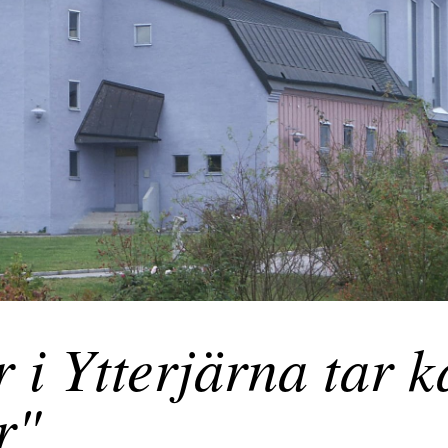
 Ytterjärna tar ka
r"