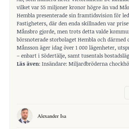
vilket var 55 miljoner kronor högre än vad Må
Hembla presenterade sin framtidsvision för le
Fastigheters, där den enda skillnaden var pris
Månsbro gjorde, men trots detta valde kommunle
börsnoterade storbolaget Hembla och därmed oc
Månsson äger idag över 1 000 lägenheter, utspr
– enbart i Södertälje, samt tusentals bostadslä
Läs även
:
Insändare: Miljardbröderna chockhö
Alexander Isa