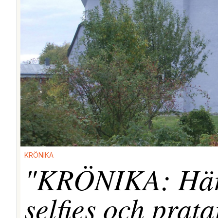
KRÖNIKA
"KRÖNIKA: Här i
selfies och prata