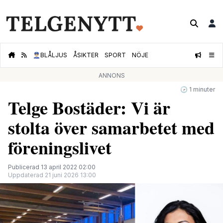
👮🏻‍♂️
BLÅLJUS
ÅSIKTER
SPORT
NÖJE
ANNONS
🕝 1 minuter
Telge Bostäder: Vi är
stolta över samarbetet med
föreningslivet
Publicerad 13 april 2022 02:00
Uppdaterad 21 juni 2026 13:00