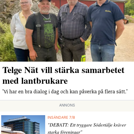
Telge Nät vill stärka samarbetet
med lantbrukare
"Vi har en bra dialog i dag och kan påverka på flera sätt."
ANNONS
INSÄNDARE 7/8
"DEBATT: Ett tryggare Södertälje kräver
starka föreningar"