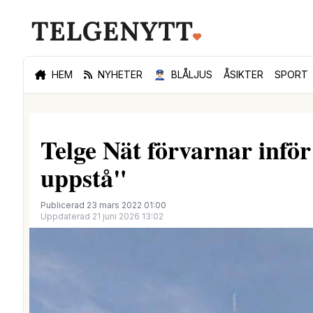
HEM
NYHETER
👮🏻‍♂️
BLÅLJUS
ÅSIKTER
SPORT
Telge Nät förvarnar infö
uppstå"
Publicerad 23 mars 2022 01:00
Uppdaterad 21 juni 2026 13:02