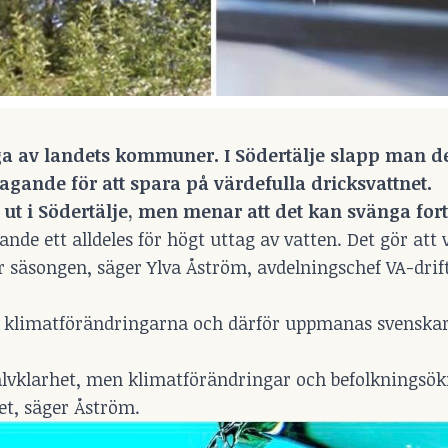
a av landets kommuner. I Södertälje slapp man de
nde för att spara på värdefulla dricksvattnet.
t ut i Södertälje, men menar att det kan svänga fort
de ett alldeles för högt uttag av vatten. Det gör att 
r säsongen, säger Ylva Åström, avdelningschef VA-drif
av klimatförändringarna och därför uppmanas svenskar
självklarhet, men klimatförändringar och befolkningsö
et, säger Åström.