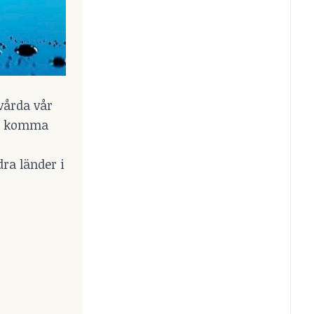
vårda vår
det komma
dra länder i