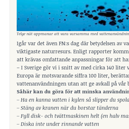
Telge nät uppmanar att vara varsamma med vattenanvändnin
Igår var det även FN:s dag där betydelsen av v
viktigaste naturresurs. Enligt rapporter komme
att krävas omfattande anpassningar för att h
– I Sverige gör vi i snitt av med cirka 140 li
Europa är motsvarande siffra 100 liter, berätt
vattenanvändningen utan att ge avkall på vår 
Såhär kan du göra för att minska användni
– Ha en kanna vatten i kylen så slipper du spola t
– Stäng av kranen när du borstar tänderna
– Fyll disk- och tvättmaskinen helt (en halv ma
– Diska inte under rinnande vatten