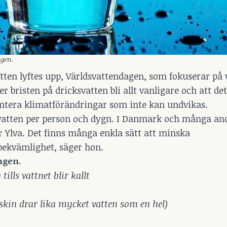
gen.
atten lyftes upp, Världsvattendagen, som fokuserar på 
r bristen på dricksvatten bli allt vanligare och att 
antera klimatförändringar som inte kan undvikas.
ter vatten per person och dygn. I Danmark och många an
ar Ylva. Det finns många enkla sätt att minska
bekvämlighet, säger hon.
ngen.
ills vattnet blir kallt
skin drar lika mycket vatten som en hel)