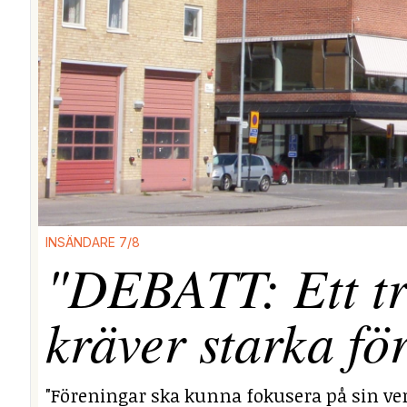
INSÄNDARE 7/8
"DEBATT: Ett tr
kräver starka fö
"Föreningar ska kunna fokusera på sin ver