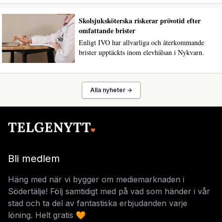
Skolsjuksköterska riskerar prövotid efter
omfattande brister
Enligt IVO har allvarliga och återkommande
brister upptäckts inom elevhälsan i Nykvarn.
Alla nyheter →
Bli medlem
Häng med när vi bygger om mediemarknaden i
Södertälje! Följ samtidigt med på vad som händer i vår
stad och ta del av fantastiska erbjudanden varje
löning. Helt gratis 🧡