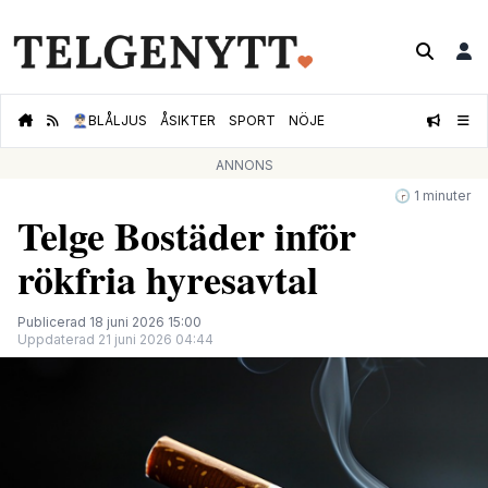
👮🏻‍♂️
BLÅLJUS
ÅSIKTER
SPORT
NÖJE
ANNONS
🕝 1 minuter
Telge Bostäder inför
rökfria hyresavtal
Publicerad 18 juni 2026 15:00
Uppdaterad 21 juni 2026 04:44