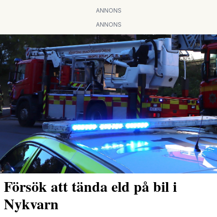
ANNONS
ANNONS
Försök att tända eld på bil i
Nykvarn