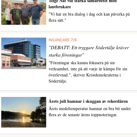
Telge Nät vill stärka samarbetet med
lantbrukare
"Vi har en bra dialog i dag och kan påverka på
flera sätt."
INSÄNDARE 7/8
"DEBATT: Ett tryggare Södertälje kräver
starka föreningar"
"Föreningar ska kunna fokusera på sin
verksamhet, inte på att varje år kämpa för sin
överlevnad.", skriver Kristdemokraterna i
Södertälje.
Årets juli hamnar i skuggan av rekordåren
Årets medeltemperatur hamnar en bra bit under
flera av de senaste årens toppnoteringar.