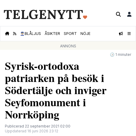
👮🏻‍♂️
BLÅLJUS
ÅSIKTER
SPORT
NÖJE
ANNONS
🕝 1 minuter
Syrisk-ortodoxa
patriarken på besök i
Södertälje och inviger
Seyfomonument i
Norrköping
Publicerad 22 september 2021 02:00
Uppdaterad 16 juni 2026 23:12