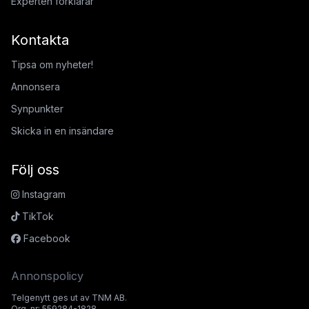
Experten förklarar
Kontakta
Tipsa om nyheter!
Annonsera
Synpunkter
Skicka in en insändare
Följ oss
Instagram
TikTok
Facebook
Annonspolicy
Telgenytt ges ut av TNM AB.
Org. nr: 559284-1828