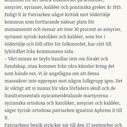
assyrier, syrianer, kaldéer och pontinska greker år 1915.
Enligt lt är Patriarken något kritisk mot Södertälje
kommun som fortfarande saknar plats för
monumentet och menar att över 30 procent av assyrier,
syrianer syrisk-katoliker och kaldéer, som bor i
Södertälje och föll offer för folkmordet, har rätt till
lyhördhet från kommunens sida.
– Vårt minne av Seyfo handlar inte om förakt och
fiendskap, utan kommer från våra känslor kring det
som hände oss. Vi är angelägna om att dessa
massakrer inte upprepas mot någon folkgrupp igen. Det
är viktigt att vi minns för våra förfäders skull och de
hundratusentals nyarameisktalande martyrerna –
syrianska ortodoxa och katoliker, assyrier och kaldéer,
säger Syrisk-ortodoxa patriarken Ignatius Aphrem II till
lt.
Patriarkens besök sträcker sig till den 27 september och