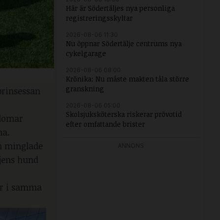
Här är Södertäljes nya personliga
registreringsskyltar
2026-08-06 11:30
Nu öppnar Södertälje centrums nya
cykelgarage
2026-08-06 08:00
Krönika: Nu måste makten tåla större
granskning
prinsessan
2026-08-06 05:00
Skolsjuksköterska riskerar prövotid
gdomar
efter omfattande brister
na.
on minglade
ANNONS
ljens hund
ar i samma