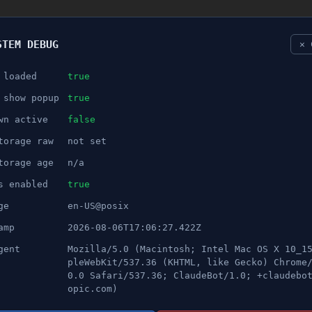
STEM DEBUG
✕ 
 loaded
true
NÖJE
 show popup
true
wn active
false
ANNONS
torage raw
not set
ing fick kungligt besök
torage age
n/a
s enabled
true
ge
en-US@posix
amp
2026-08-06T17:06:27.422Z
gent
Mozilla/5.0 (Macintosh; Intel Mac OS X 10_1
pleWebKit/537.36 (KHTML, like Gecko) Chrome
0.0 Safari/537.36; ClaudeBot/1.0; +claudebo
opic.com)