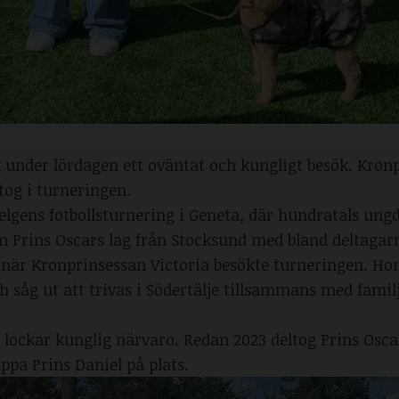
 under lördagen ett oväntat och kungligt besök. Kron
ltog i turneringen.
helgens fotbollsturnering i Geneta, där hundratals un
ven Prins Oscars lag från Stocksund med bland deltagar
ag när Kronprinsessan Victoria besökte turneringen. H
 såg ut att trivas i Södertälje tillsammans med fami
g lockar kunglig närvaro. Redan 2023 deltog Prins Osc
a Prins Daniel på plats.