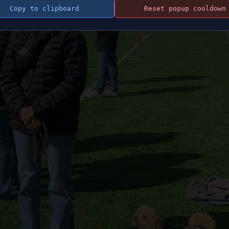
Copy to clipboard
Reset popup cooldown