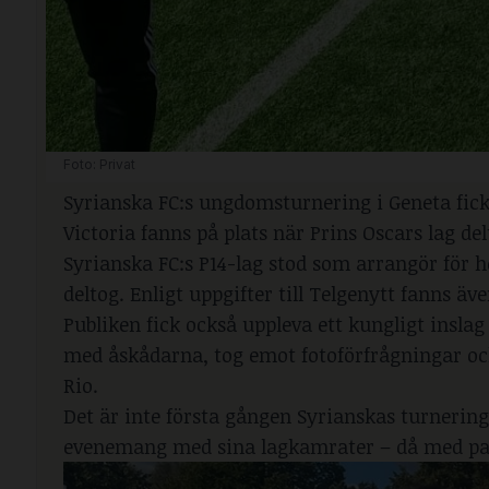
Foto: Privat
Syrianska FC:s ungdomsturnering i Geneta fick
Victoria fanns på plats när Prins Oscars lag de
Syrianska FC:s P14-lag stod som arrangör för 
deltog. Enligt uppgifter till Telgenytt fanns ä
Publiken fick också uppleva ett kungligt insl
med åskådarna, tog emot fotoförfrågningar och
Rio.
Det är inte första gången Syrianskas turnerin
evenemang med sina lagkamrater – då med papp