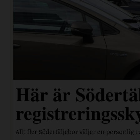
Här är Södertäl
registreringssk
Allt fler Södertäljebor väljer en personlig r