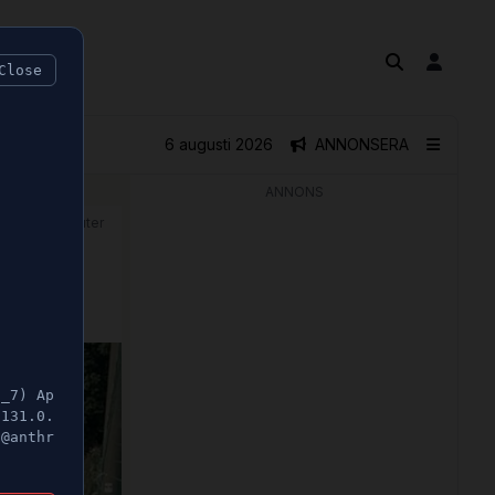
Close
6 augusti 2026
ANNONSERA
ANNONS
🕝 1 minuter
5_7) Ap
/131.0.
t@anthr