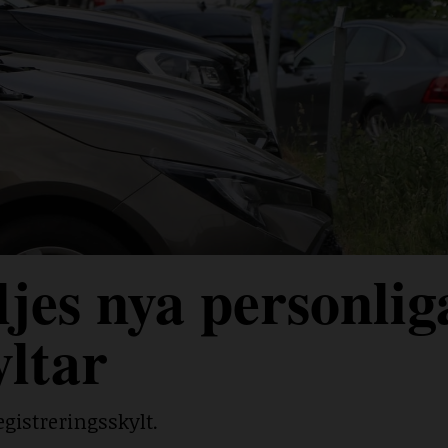
jes nya personlig
yltar
egistreringsskylt.