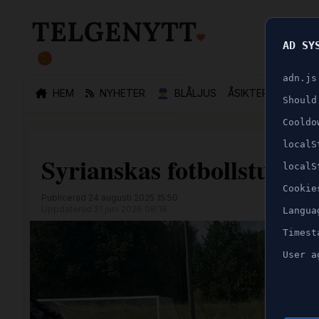
AD SY
🐛
adn.js
HEM
NYHETER
👮🏻‍♂️
BLÅLJUS
ÅSIKTER
SPORT
Should
Cooldo
localS
Syrianskas fotbollsturner
localS
Cookie
Publicerad 24 augusti 2025 15:50
Uppdaterad 21 juni 2026 08:18
Langua
Timest
User a