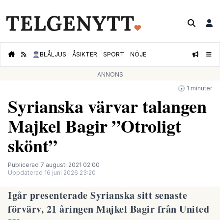
👮🏻‍♂️
BLÅLJUS
ÅSIKTER
SPORT
NÖJE
ANNONS
🕝 1 minuter
Syrianska värvar talangen
Majkel Bagir ”Otroligt
skönt”
Publicerad 7 augusti 2021 02:00
Uppdaterad 16 juni 2026 23:20
Igår presenterade Syrianska sitt senaste
förvärv, 21 åringen Majkel Bagir från United