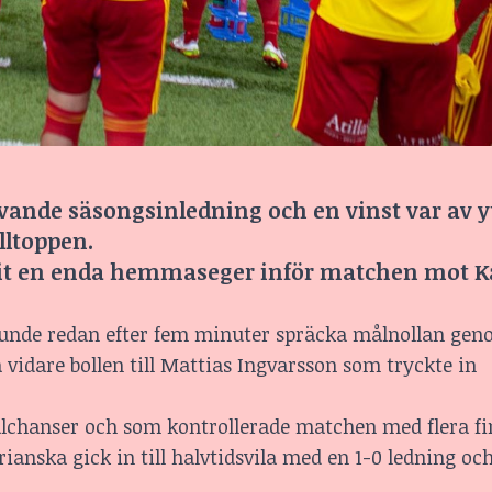
ande säsongsinledning och en vinst var av y
lltoppen.
git en enda hemmaseger inför matchen mot K
unde redan efter fem minuter spräcka målnollan gen
 vidare bollen till Mattias Ingvarsson som tryckte in
ålchanser och som kontrollerade matchen med flera fi
anska gick in till halvtidsvila med en 1-0 ledning o