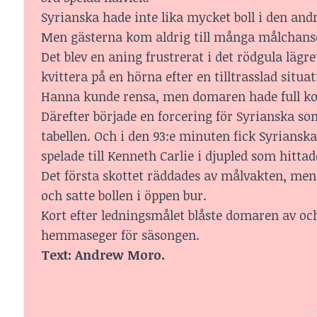
Syrianska hade inte lika mycket boll i den and
Men gästerna kom aldrig till många målchanser
Det blev en aning frustrerat i det rödgula lägr
kvittera på en hörna efter en tilltrasslad situa
Hanna kunde rensa, men domaren hade full kol
Därefter började en forcering för Syrianska som 
tabellen. Och i den 93:e minuten fick Syrianska
spelade till Kenneth Carlie i djupled som hittad
Det första skottet räddades av målvakten, men 
och satte bollen i öppen bur.
Kort efter ledningsmålet blåste domaren av och 
hemmaseger för säsongen.
Text:
Andrew Moro.