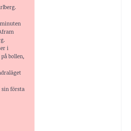
rlberg.
e minuten
 Afram
g.
er i
 på bollen,
ndraläget
 sin första