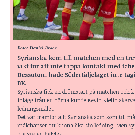
Foto: Daniel Brace.
Syrianska kom till matchen med en trev
vikt för att inte tappa kontakt med tabe
Dessutom hade Södertäljelaget inte ta
BK.
Syrianska fick en drömstart på matchen och k
inlägg från en hörna kunde Kevin Kielin skarva
ledningsmålet.
Det var framför allt Syrianska som kom till m
målchanser att kunna öka sin ledning. Men Syri
bra spelad halvlek.