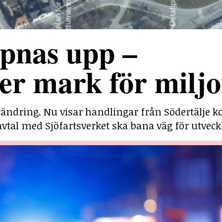
pnas upp –
r mark för miljo
rändring. Nu visar handlingar från Södertälj
savtal med Sjöfartsverket ska bana väg för utveck