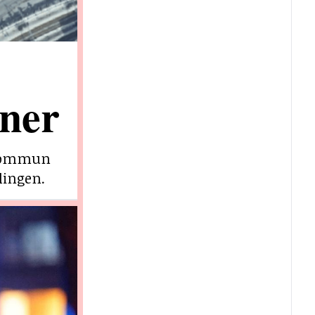
ner
e kommun
lingen.