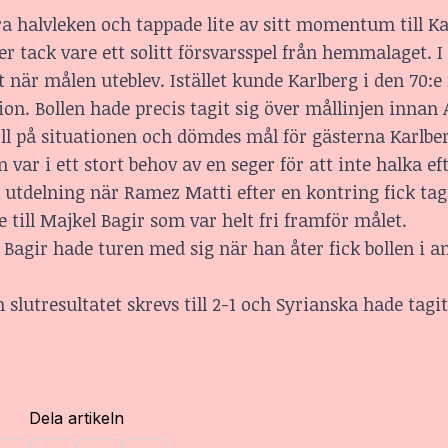
ra halvleken och tappade lite av sitt momentum till Ka
 tack vare ett solitt försvarsspel från hemmalaget. I
et när målen uteblev. Istället kunde Karlberg i den 70:
tion. Bollen hade precis tagit sig över mållinjen innan
l på situationen och dömdes mål för gästerna Karlber
var i ett stort behov av en seger för att inte halka eft
 utdelning när Ramez Matti efter en kontring fick tag
e till Majkel Bagir som var helt fri framför målet.
Bagir hade turen med sig när han åter fick bollen i a
slutresultatet skrevs till 2-1 och Syrianska hade tagit
Dela artikeln