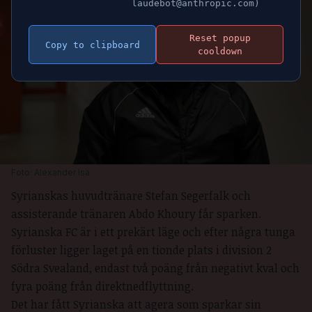
laudebot@anthropic.com)
Reset popup
Copy to clipboard
cooldown
Foto: Alexander Isa
Syrianskas huvudtränare Stefan Segerfalk och
assisterande tränaren Abdo Khoury får sparken.
Syrianska FC är i ett prekärt läge och efter några tunga
förluster ligger laget på en tionde plats i division 2
Södra Svealand, endast två poäng från negativt kval och
fyra poäng från direktnedflyttning.
Det har fått Syrianska att agera som sparkar sin