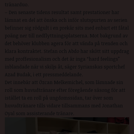
tränarduo.
– Den senaste tidens resultat samt prestationer har
lämnat en del att önska och inför slutspurten av serien
befinner sig rödgult i en prekär sits med enbart ett fåtal
poäng ner till nedflyttningsplatserna. Mot bakgrund av
det behöver klubben agera för att vända på trenden och
klara kontraktet. Stefan och Abdo har skött sitt uppdrag
med proffesionalism och det är inga “hard feelings”
inblandade när vi skiljs åt, säger Syrianskas sportchef
Azad Budak, i ett pressmeddelande.
Det innebär att Özcan Melkemichel, som lämnade sin
roll som huvudtränare efter föregående säsong för att
istället ta en roll på ungdomssidan, tar över som
huvudtränare tills vidare tillsammans med Jonathan
Oyal som assisterande tränare.