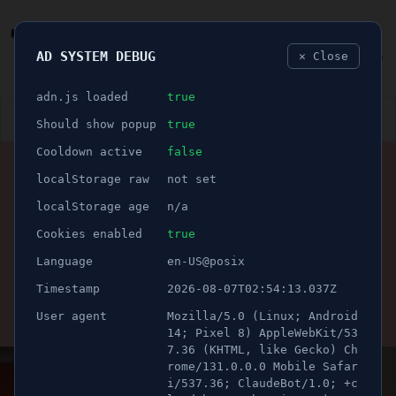
AD SYSTEM DEBUG
✕ Close
🐛
adn.js loaded
true
👮🏻‍♂️
BLÅLJUS
ÅSIKTER
SPORT
NÖJE
Should show popup
true
Cooldown active
false
ANNONS
localStorage raw
not set
SYRIANSKA FC
🕝 1 minuter
Syrianska sparkar
localStorage age
n/a
tränarduon – Özcan tar
Cookies enabled
true
Language
en-US@posix
över
Timestamp
2026-08-07T02:54:13.037Z
User agent
Mozilla/5.0 (Linux; Android
Publicerad 3 september 2025 15:36
Uppdaterad 21 juni 2026 08:09
14; Pixel 8) AppleWebKit/53
7.36 (KHTML, like Gecko) Ch
rome/131.0.0.0 Mobile Safar
i/537.36; ClaudeBot/1.0; +c