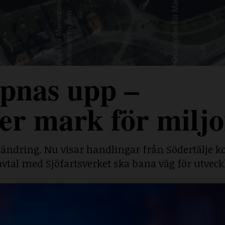
pnas upp –
r mark för miljo
rändring. Nu visar handlingar från Södertälj
savtal med Sjöfartsverket ska bana väg för utveck