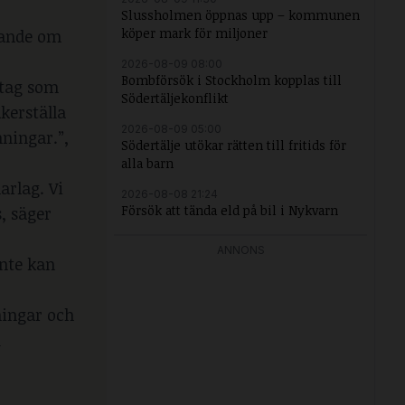
Slussholmen öppnas upp – kommunen
köper mark för miljoner
gande om
2026-08-09 08:00
Bombförsök i Stockholm kopplas till
etag som
Södertäljekonflikt
kerställa
2026-08-09 05:00
ningar.”,
Södertälje utökar rätten till fritids för
alla barn
arlag. Vi
2026-08-08 21:24
Försök att tända eld på bil i Nykvarn
s, säger
ANNONS
inte kan
ningar och
A