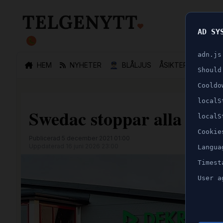
AD SY
🐛
adn.js
HEM
NYHETER
👮🏻‍♂️
BLÅLJUS
ÅSIKTER
SPORT
Should
Cooldo
localS
Swedac stoppar alla Dekr
localS
Cookie
Publicerad 5 december 2021 01:00
Uppdaterad 16 juni 2026 23:00
Langua
Timest
User a