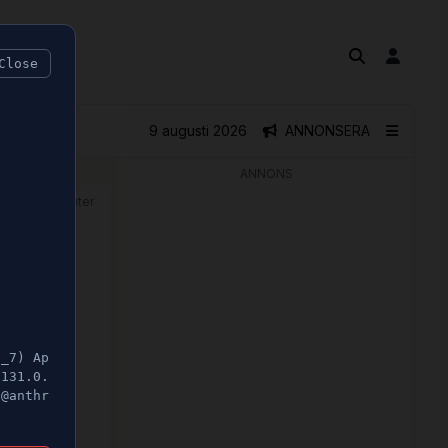
Close
9 augusti 2026
ANNONSERA
ANNONS
🕝 1 minuter
5_7) Ap
/131.0.
t@anthr