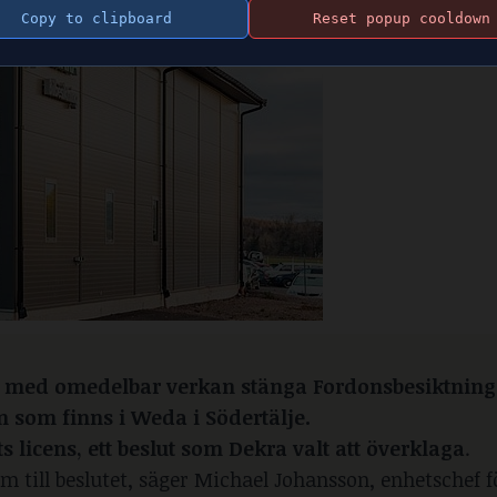
Copy to clipboard
Reset popup cooldown
t med omedelbar verkan stänga Fordonsbesiktning
en som finns i Weda i Södertälje.
licens, ett beslut som Dekra valt att överklaga
.
 till beslutet, säger Michael Johansson, enhetschef f