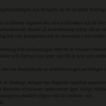
agsförmiddagen och föregåtts av ett så kallat övervä
om trafikerar vägarna ska vara trafiksäkra och de för
ckrediterade. Kravet på ackreditering syftar till att sä
ing har rätt kompetens och är oberoende i sina bedöm
 underlag från bedömningar utförda av Swedacs bedöm
punkter och därmed inte lever upp till de krav som ställ
 slut om återkallande av ackrediteringen att bolaget 
t är felaktigt. Bolaget har åtgärdat samtliga anmärk
 att liknande situationer uppkommer igen. Enligt DEKR
ningarna medfört någon risk för fordons- och
da.