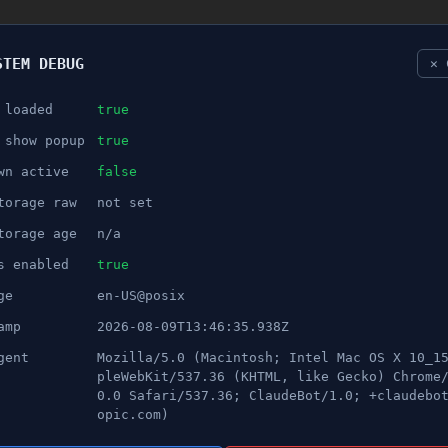
STEM DEBUG
✕ 
 loaded
true
NÖJE
 show popup
true
wn active
false
ANNONS
torage raw
not set
as besiktningsstationer
torage age
n/a
s enabled
true
ge
en-US@posix
amp
2026-08-09T13:46:35.938Z
gent
Mozilla/5.0 (Macintosh; Intel Mac OS X 10_1
pleWebKit/537.36 (KHTML, like Gecko) Chrome
0.0 Safari/537.36; ClaudeBot/1.0; +claudebo
opic.com)