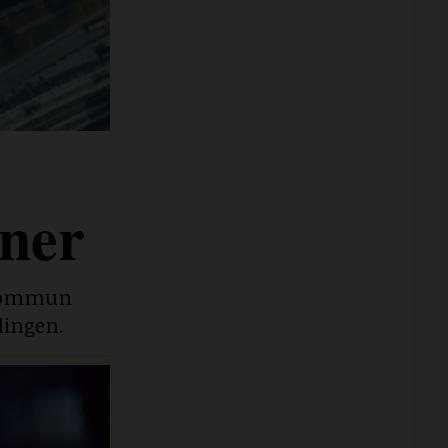
ner
e kommun
lingen.