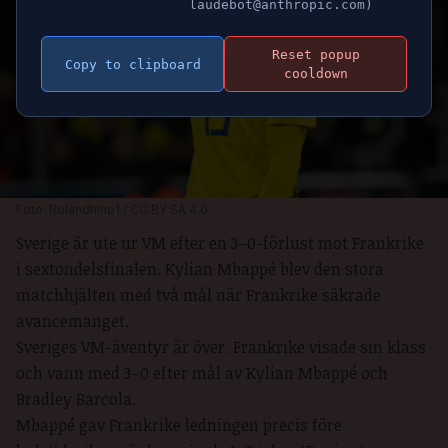
laudebot@anthropic.com)
Reset popup
Copy to clipboard
cooldown
Foto: Rolandhino1 / 
CC BY SA 4.0
Sverige är ute ur VM efter en 3–0-förlust mot Frankrike
i sextondelsfinalen. Kylian Mbappé blev den stora
matchhjälten med två mål när Frankrike säkrade
avancemanget.
Sveriges VM-äventyr är över. Frankrike visade sin klass
och vann med 3–0 efter mål av Kylian Mbappé och
Bradley Barcola.
Mbappé gav Frankrike ledningen precis före