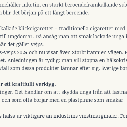
nnehåller nikotin, en starkt beroendeframkallande su
blir det början på ett långt beroende.
allade klickcigaretter – traditionella cigaretter med
ig till ungdomar. Då ansåg man att smak lockade unga i
r det gäller vejps.
gs-vejps 2024 och nu visar även Storbritannien vägen. 
et. Anledningen är tydlig: man vill stoppa en hälsokri
all som dessa produkter lämnar efter sig. Sverige bo
 ett kraftfullt verktyg.
inger. Det handlar om att skydda unga från att fastna 
– och som ofta börjar med en plastpinne som smakar
ns hälsa är viktigare än industrins vinstmarginaler. Fö