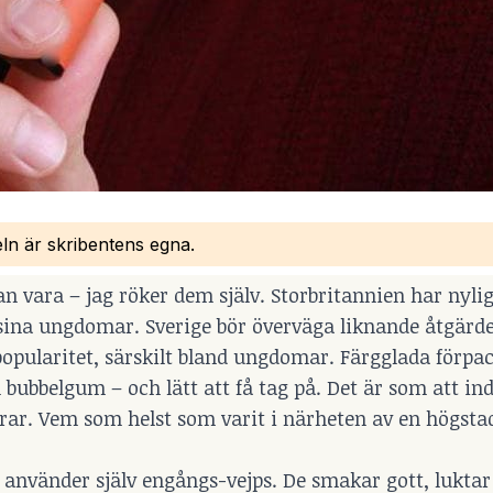
eln är skribentens egna.
 vara – jag röker dem själv. Storbritannien har nylig
 sina ungdomar. Sverige bör överväga liknande åtgärde
 popularitet, särskilt bland ungdomar. Färgglada förpa
ubbelgum – och lätt att få tag på. Det är som att in
rar. Vem som helst som varit i närheten av en högstad
g använder själv engångs-vejps. De smakar gott, luktar 