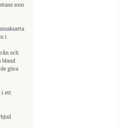
bstans som
 smaksatta
n i
Från och
s bland
rde göra
i ett
rbjud