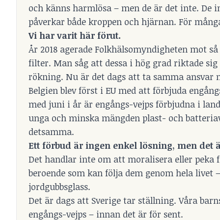
och känns harmlösa – men de är det inte. De i
påverkar både kroppen och hjärnan. För många 
Vi har varit här förut.
År 2018 agerade Folkhälsomyndigheten mot så k
filter. Man såg att dessa i hög grad riktade s
rökning. Nu är det dags att ta samma ansvar nä
Belgien blev först i EU med att förbjuda engån
med juni i år är engångs-vejps förbjudna i land
unga och minska mängden plast- och batteriavf
detsamma.
Ett förbud är ingen enkel lösning, men det är
Det handlar inte om att moralisera eller peka f
beroende som kan följa dem genom hela livet 
jordgubbsglass.
Det är dags att Sverige tar ställning. Våra bar
engångs-vejps – innan det är för sent.