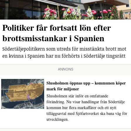
Politiker får fortsatt lön efter
brottsmisstankar i Spanien
Södertäljepolitikern som utreds för misstänkta brott mot
en kvinna i Spanien har nu förhörts i Södertälje tingsrätt
ANNONS
Slussholmen öppnas upp – kommunen köper
mark för miljoner
Slussholmen står inför en omfattande
förändring. Nu visar handlingar från Södertälje
kommun hur flera markaffärer och ett nytt
tilläggsavtal med Sjöfartsverket ska bana väg för
utvecklingen.