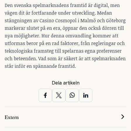
Den svenska spelmarknadens framtid är digital, men
vägen dit är fortfarande under utveckling. Medan
stängningen av Casino Cosmopol
i Malmö och Göteborg
markerar slutet på en era, öppnar den också dörren till
nya möjligheter. Hur denna omvandling kommer att
utformas beror på en rad faktorer, från regleringar och
teknologiska framsteg till spelarnas egna preferenser
och beteenden. Vad som är säkert är att spelmarknaden
står inför en spännande framtid.
Dela artikeln
Extern