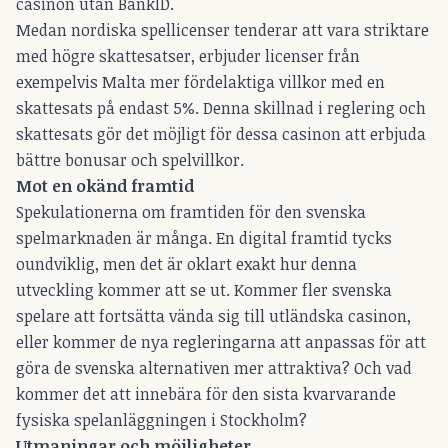
casinon utan BankID
.
Medan nordiska spellicenser tenderar att vara striktare
med högre skattesatser, erbjuder licenser från
exempelvis Malta mer fördelaktiga villkor med en
skattesats på endast 5%. Denna skillnad i reglering och
skattesats gör det möjligt för dessa casinon att erbjuda
bättre bonusar och spelvillkor.
Mot en okänd framtid
Spekulationerna om framtiden för den svenska
spelmarknaden är många. En digital framtid tycks
oundviklig, men det är oklart exakt hur denna
utveckling kommer att se ut. Kommer fler svenska
spelare att fortsätta vända sig till utländska casinon,
eller kommer de nya regleringarna att anpassas för att
göra de svenska alternativen mer attraktiva? Och vad
kommer det att innebära för den sista kvarvarande
fysiska spelanläggningen i Stockholm?
Utmaningar och möjligheter