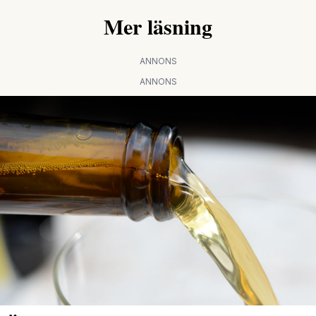
Mer läsning
ANNONS
ANNONS