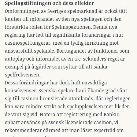
Spellagstiftningen och dess effekter
Omformningen av Sveriges spelmarknad är också tätt
knuten till införandet av den nya spellagen och den
förstärkta rollen för Spelinspektionen. Denna nya
reglering har lett till signifikanta förändringar i hur
casinospel fungerar, med en tydlig inriktning mot
ansvarsfullt spelande. Borttagandet av funktioner som
autoplay och införandet av en tre-sekunders regel är
exempel på åtgärder som syftar till att sänka
spelfrekvensen.
Dessa förändringar har dock haft oavsiktliga
konsekvenser. Svenska spelare har i ökande grad vänt
sig till casinon licensierade utomlands, där regleringen
kan vara mindre strikt och spelupplevelsen mer lik den
de vant sig vid. Notera att registrering med BankID
enbart används på svensk licensierade casinon, vi
rekommenderar därmed att man läser
expertråd om