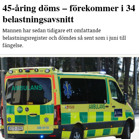
45-åring döms – förekommer i 34
belastningsavsnitt
Mannen har sedan tidigare ett omfattande
belastningsregister och dömdes så sent som i juni till
fängelse.