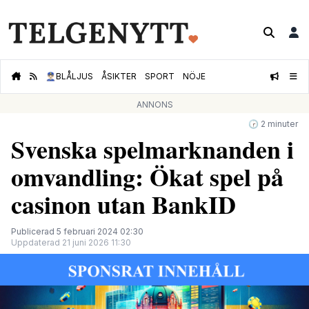
👮🏻‍♂️
BLÅLJUS
ÅSIKTER
SPORT
NÖJE
ANNONS
🕝 2 minuter
Svenska spelmarknanden i
omvandling: Ökat spel på
casinon utan BankID
Publicerad 5 februari 2024 02:30
Uppdaterad 21 juni 2026 11:30