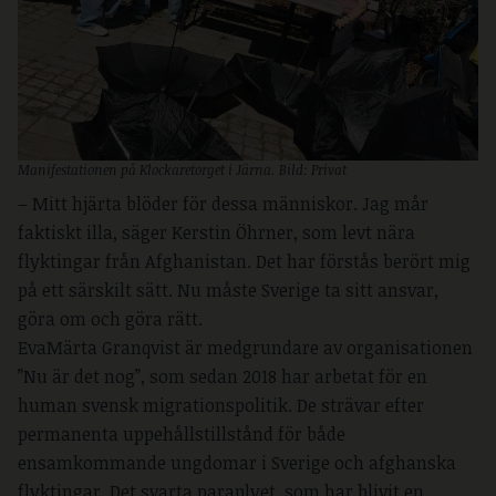
Manifestationen på Klockaretorget i Järna. Bild: Privat
– Mitt hjärta blöder för dessa människor. Jag mår
faktiskt illa, säger Kerstin Öhrner, som levt nära
flyktingar från Afghanistan. Det har förstås berört mig
på ett särskilt sätt. Nu måste Sverige ta sitt ansvar,
göra om och göra rätt.
EvaMärta Granqvist är medgrundare av organisationen
”Nu är det nog”, som sedan 2018 har arbetat för en
human svensk migrationspolitik. De strävar efter
permanenta uppehållstillstånd för både
ensamkommande ungdomar i Sverige och afghanska
flyktingar. Det svarta paraplyet, som har blivit en