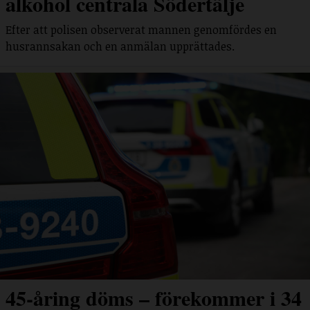
alkohol centrala Södertälje
Efter att polisen observerat mannen genomfördes en
husrannsakan och en anmälan upprättades.
45-åring döms – förekommer i 34