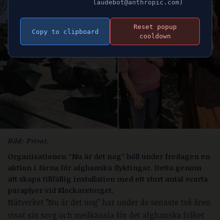
laudebot@anthropic.com)
Reset popup
Copy to clipboard
cooldown
Bild: Privat.
Organisationen ”Nu är det nog” höll under fredagen en
aktion i Järna för afghanska flyktingar. Detta genom
att skapa tillfällig installation med ett stort antal svarta
paraplyer vid Klockaretorget.
Nätverket ”Nu är det nog” har under de senaste två åren
visat sin sorg och medkänsla för det afghanska folket