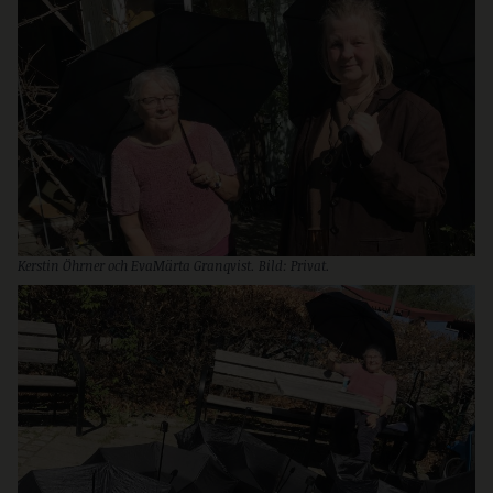
Kerstin Öhrner och EvaMärta Granqvist. Bild: Privat.