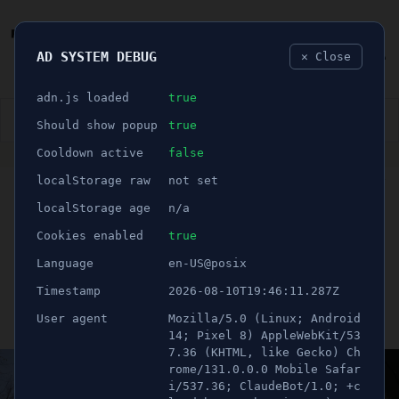
AD SYSTEM DEBUG
✕ Close
🐛
adn.js loaded
true
👮🏻‍♂️
BLÅLJUS
ÅSIKTER
SPORT
NÖJE
Should show popup
true
Cooldown active
false
ANNONS
localStorage raw
not set
🕝 2 minuter
Svarta paraplyer fälldes
localStorage age
n/a
upp för flyktingar - ”Mitt
Cookies enabled
true
Language
en-US@posix
hjärta blöder”
Timestamp
2026-08-10T19:46:11.287Z
User agent
Mozilla/5.0 (Linux; Android
Publicerad 14 maj 2023 11:19
Uppdaterad 21 juni 2026 12:11
14; Pixel 8) AppleWebKit/53
7.36 (KHTML, like Gecko) Ch
rome/131.0.0.0 Mobile Safar
i/537.36; ClaudeBot/1.0; +c