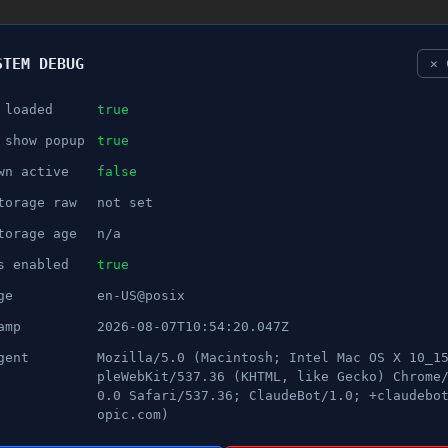
STEM DEBUG
✕ 
 loaded
true
NÖJE
 show popup
true
wn active
false
ANNONS
torage raw
not set
rtälje tilldelas pris för sina
torage age
n/a
s enabled
true
ge
en-US@posix
amp
2026-08-07T10:54:20.047Z
gent
Mozilla/5.0 (Macintosh; Intel Mac OS X 10_1
pleWebKit/537.36 (KHTML, like Gecko) Chrome
0.0 Safari/537.36; ClaudeBot/1.0; +claudebo
opic.com)