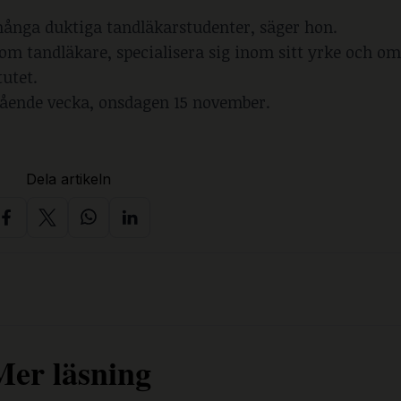
r många duktiga tandläkarstudenter, säger hon.
som tandläkare, specialisera sig inom sitt yrke och om
tutet.
gående vecka, onsdagen 15 november.
Dela artikeln
Mer läsning