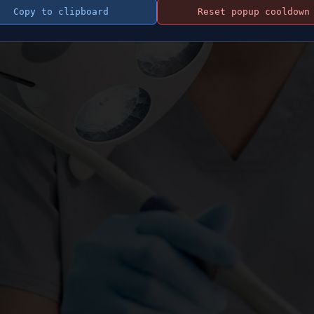
Copy to clipboard
Reset popup cooldown