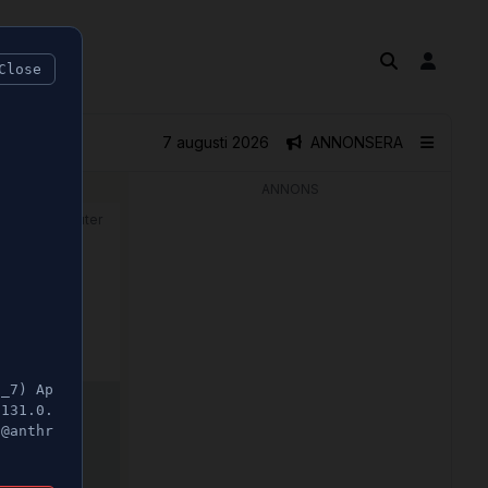
Close
7 augusti 2026
ANNONSERA
ANNONS
🕝 1 minuter
5_7) Ap
/131.0.
t@anthr