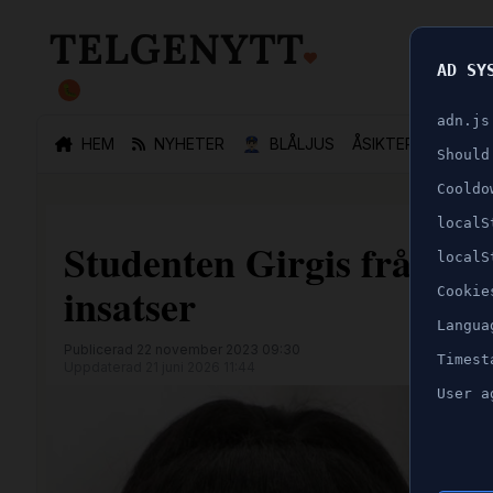
AD SY
🐛
adn.js
HEM
NYHETER
👮🏻‍♂️
BLÅLJUS
ÅSIKTER
SPORT
Should
Cooldo
localS
Studenten Girgis från Söde
localS
insatser
Cookie
Langua
Publicerad 22 november 2023 09:30
Timest
Uppdaterad 21 juni 2026 11:44
User a