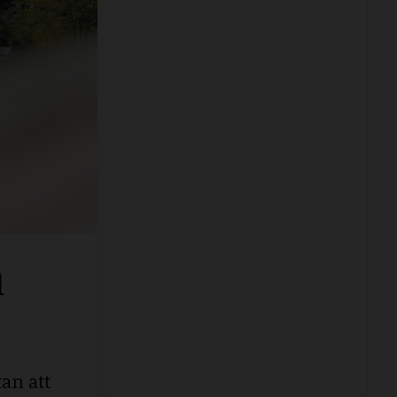
n
an att