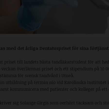
as med det årliga Dentatuspriset för sina förtjänst
 priset till landets bästa tandläkarstudent för att he
 veckan överlämnas priset och ett stipendium på 10 
iksstämma för svensk tandvård i Umeå.
in utbildning på termin nio vid Karolinska Institutet
n samt kommunicera med patienter och kolleger på ett
kriver sig Solange Girgis som oerhört tacksam och sto