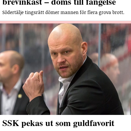
brevinkast – döms till fängelse
Södertälje tingsrätt dömer mannen för flera grova brott.
SSK pekas ut som guldfavorit