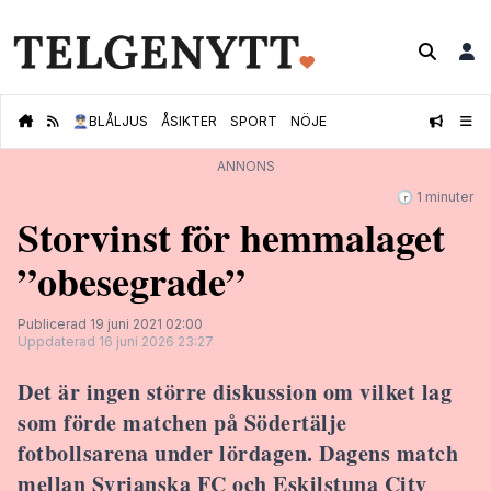
👮🏻‍♂️
BLÅLJUS
ÅSIKTER
SPORT
NÖJE
ANNONS
🕝 1 minuter
Storvinst för hemmalaget
”obesegrade”
Publicerad 19 juni 2021 02:00
Uppdaterad 16 juni 2026 23:27
Det är ingen större diskussion om vilket lag
som förde matchen på Södertälje
fotbollsarena under lördagen. Dagens match
mellan Syrianska FC och Eskilstuna City