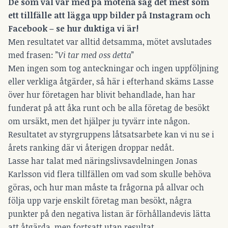
De som väl var med på mötena såg det mest som
ett tillfälle att lägga upp bilder på Instagram och
Facebook – se hur duktiga vi är!
Men resultatet var alltid detsamma, mötet avslutades
med frasen: ”
Vi tar med oss detta
”
Men ingen som tog anteckningar och ingen uppföljning
eller verkliga åtgärder, så här i efterhand skäms Lasse
över hur företagen har blivit behandlade, han har
funderat på att åka runt och be alla företag de besökt
om ursäkt, men det hjälper ju tyvärr inte någon.
Resultatet av styrgruppens låtsatsarbete kan vi nu se i
årets ranking där vi återigen droppar nedåt.
Lasse har talat med näringslivsavdelningen Jonas
Karlsson vid flera tillfällen om vad som skulle behöva
göras, och hur man måste ta frågorna på allvar och
följa upp varje enskilt företag man besökt, några
punkter på den negativa listan är förhållandevis lätta
att åtgärda, men fortsatt utan resultat.