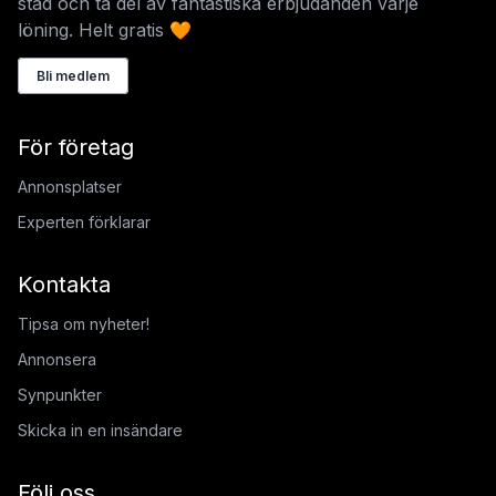
stad och ta del av fantastiska erbjudanden varje
löning. Helt gratis 🧡
Bli medlem
För företag
Annonsplatser
Experten förklarar
Kontakta
Tipsa om nyheter!
Annonsera
Synpunkter
Skicka in en insändare
Följ oss