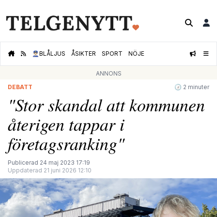
👮🏻‍♂️
BLÅLJUS
ÅSIKTER
SPORT
NÖJE
ANNONS
DEBATT
🕝 2 minuter
"Stor skandal att kommunen
återigen tappar i
företagsranking"
Publicerad 24 maj 2023 17:19
Uppdaterad 21 juni 2026 12:10