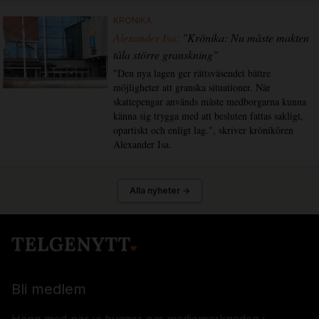
KRÖNIKA
Alexander Isa:
"Krönika: Nu måste makten
tåla större granskning"
"Den nya lagen ger rättsväsendet bättre
möjligheter att granska situationer. När
skattepengar används måste medborgarna kunna
känna sig trygga med att besluten fattas sakligt,
opartiskt och enligt lag.", skriver krönikören
Alexander Isa.
Alla nyheter →
Bli medlem
Häng med när vi bygger om mediemarknaden i