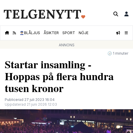
👮🏻‍♂️
BLÅLJUS
ÅSIKTER
SPORT
NÖJE
ANNONS
🕝 1 minuter
Startar insamling -
Hoppas på flera hundra
tusen kronor
Publicerad 27 juli 2023 16:04
Uppdaterad 21 juni 2026 12:03