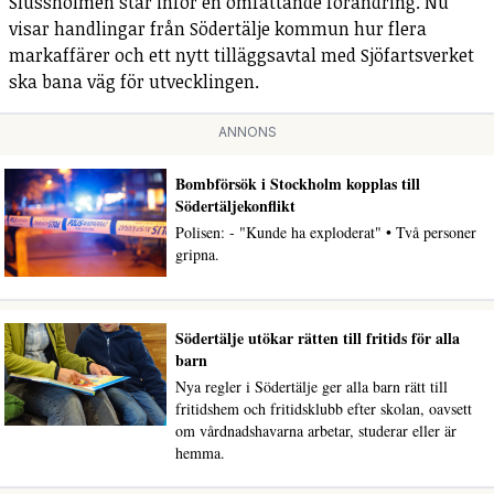
Slussholmen står inför en omfattande förändring. Nu
visar handlingar från Södertälje kommun hur flera
markaffärer och ett nytt tilläggsavtal med Sjöfartsverket
ska bana väg för utvecklingen.
ANNONS
Bombförsök i Stockholm kopplas till
Södertäljekonflikt
Polisen: - "Kunde ha exploderat" • Två personer
gripna.
Södertälje utökar rätten till fritids för alla
barn
Nya regler i Södertälje ger alla barn rätt till
fritidshem och fritidsklubb efter skolan, oavsett
om vårdnadshavarna arbetar, studerar eller är
hemma.