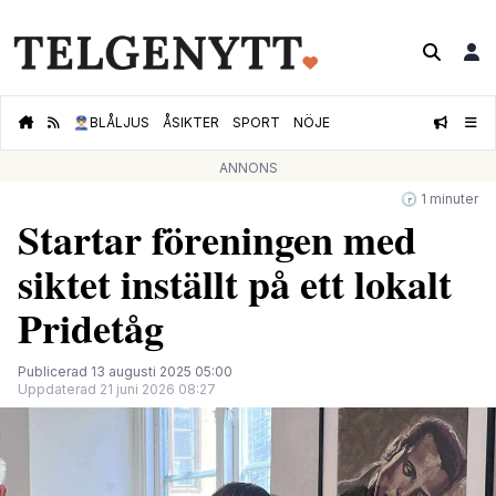
👮🏻‍♂️
BLÅLJUS
ÅSIKTER
SPORT
NÖJE
ANNONS
🕝 1 minuter
Startar föreningen med
siktet inställt på ett lokalt
Pridetåg
Publicerad 13 augusti 2025 05:00
Uppdaterad 21 juni 2026 08:27