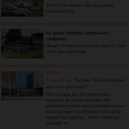
Allt fler Södertäljebor väljer en personlig
registreringsskylt.
Nu öppnar Södertälje centrums nya
cykelgarage
Garaget vid Stationsplan rymmer cirka 75 cyklar
och är öppet dygnet runt.
KRÖNIKA
Alexander Isa:
"Krönika: Nu måste makten
tåla större granskning"
"Den nya lagen ger rättsväsendet bättre
möjligheter att granska situationer. När
skattepengar används måste medborgarna kunna
känna sig trygga med att besluten fattas sakligt,
opartiskt och enligt lag.", skriver krönikören
Alexander Isa.