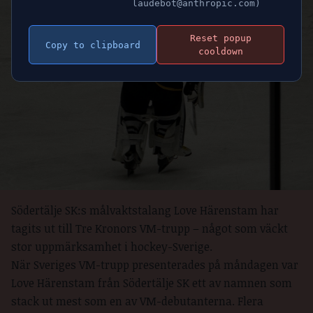
laudebot@anthropic.com)
Reset popup
Copy to clipboard
cooldown
Södertälje SK:s målvaktstalang Love Härenstam har
tagits ut till Tre Kronors VM-trupp – något som väckt
stor uppmärksamhet i hockey-Sverige.
När Sveriges VM-trupp presenterades på måndagen var
Love Härenstam från Södertälje SK ett av namnen som
stack ut mest som en av VM-debutanterna. Flera