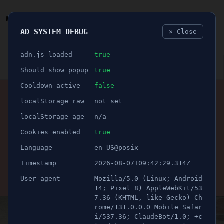
AD SYSTEM DEBUG
✕ Close
🐛
adn.js loaded
true
👮🏻‍♂️
BLÅLJUS
ÅSIKTER
SPORT
NÖJE
Should show popup
true
Cooldown active
false
ANNONS
localStorage raw
not set
🕝 1 minuter
SSK-talangen Love
localStorage age
n/a
Härenstam uttagen till
Cookies enabled
true
Language
en-US@posix
VM-truppen
Timestamp
2026-08-07T09:42:29.314Z
User agent
Mozilla/5.0 (Linux; Android
Publicerad 11 maj 2026 15:30
Uppdaterad 21 juni 2026 05:08
14; Pixel 8) AppleWebKit/53
7.36 (KHTML, like Gecko) Ch
rome/131.0.0.0 Mobile Safar
i/537.36; ClaudeBot/1.0; +c