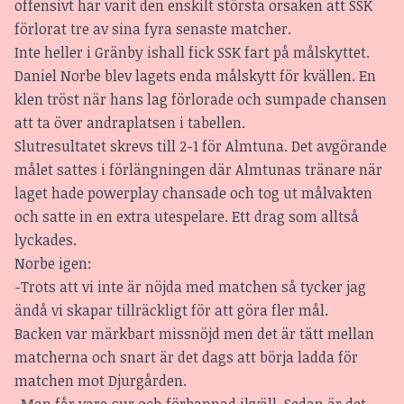
offensivt har varit den enskilt största orsaken att SSK
förlorat tre av sina fyra senaste matcher.
Inte heller i Gränby ishall fick SSK fart på målskyttet.
Daniel Norbe blev lagets enda målskytt för kvällen. En
klen tröst när hans lag förlorade och sumpade chansen
att ta över andraplatsen i tabellen.
Slutresultatet skrevs till 2-1 för Almtuna. Det avgörande
målet sattes i förlängningen där Almtunas tränare när
laget hade powerplay chansade och tog ut målvakten
och satte in en extra utespelare. Ett drag som alltså
lyckades.
Norbe igen:
-Trots att vi inte är nöjda med matchen så tycker jag
ändå vi skapar tillräckligt för att göra fler mål.
Backen var märkbart missnöjd men det är tätt mellan
matcherna och snart är det dags att börja ladda för
matchen mot Djurgården.
-Man får vara sur och förbannad ikväll. Sedan är det