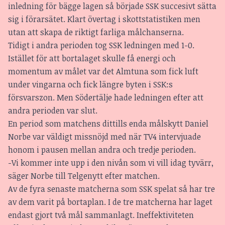
inledning för bägge lagen så började SSK succesivt sätta
sig i förarsätet. Klart övertag i skottstatistiken men
utan att skapa de riktigt farliga målchanserna.
Tidigt i andra perioden tog SSK ledningen med 1-0.
Istället för att bortalaget skulle få energi och
momentum av målet var det Almtuna som fick luft
under vingarna och fick längre byten i SSK:s
försvarszon. Men Södertälje hade ledningen efter att
andra perioden var slut.
En period som matchens dittills enda målskytt Daniel
Norbe var väldigt missnöjd med när TV4 intervjuade
honom i pausen mellan andra och tredje perioden.
-Vi kommer inte upp i den nivån som vi vill idag tyvärr,
säger Norbe till Telgenytt efter matchen.
Av de fyra senaste matcherna som SSK spelat så har tre
av dem varit på bortaplan. I de tre matcherna har laget
endast gjort två mål sammanlagt. Ineffektiviteten