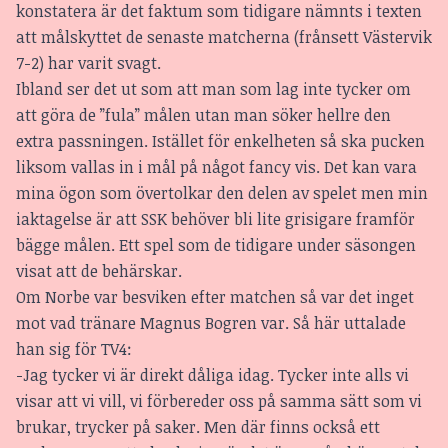
konstatera är det faktum som tidigare nämnts i texten
att målskyttet de senaste matcherna (frånsett Västervik
7-2) har varit svagt.
Ibland ser det ut som att man som lag inte tycker om
att göra de ”fula” målen utan man söker hellre den
extra passningen. Istället för enkelheten så ska pucken
liksom vallas in i mål på något fancy vis. Det kan vara
mina ögon som övertolkar den delen av spelet men min
iaktagelse är att SSK behöver bli lite grisigare framför
bägge målen. Ett spel som de tidigare under säsongen
visat att de behärskar.
Om Norbe var besviken efter matchen så var det inget
mot vad tränare Magnus Bogren var. Så här uttalade
han sig för TV4:
-Jag tycker vi är direkt dåliga idag. Tycker inte alls vi
visar att vi vill, vi förbereder oss på samma sätt som vi
brukar, trycker på saker. Men där finns också ett