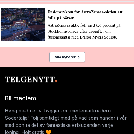
Fusionsrykten får AstraZeneca-aktien att
falla på börsen
AstraZenecas aktie föll med 6,6 procent på
Stockholmsbörsen efter uppgifter om
fusionssamtal med Bristol Myers Squibb.
Alla nyheter →
Bli medlem
Häng med när vi bygger om mediemarknaden i
Södertälje! Följ samtidigt med på vad som händer i vår
stad och ta del av fantastiska erbjudanden varje
löning. Helt gratis 🧡