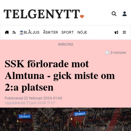
👮🏻‍♂️
BLÅLJUS
ÅSIKTER
SPORT
NÖJE
ANNONS
🕝 3 minuter
SSK förlorade mot
Almtuna - gick miste om
2:a platsen
Publicerad 22 februari 2024 01:40
Uppdaterad 21 juni 2026 11:27