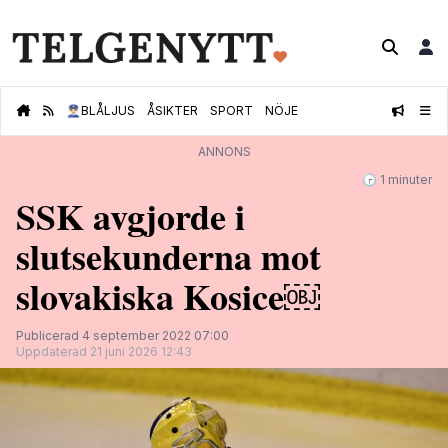
👮🏻‍♂️
BLÅLJUS
ÅSIKTER
SPORT
NÖJE
ANNONS
🕝 1 minuter
SSK avgjorde i
slutsekunderna mot
slovakiska Kosice￼
Publicerad 4 september 2022 07:00
Uppdaterad 21 juni 2026 12:43